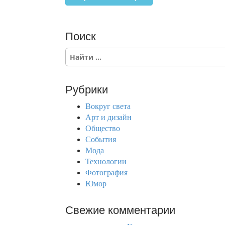
Поиск
S
e
a
r
Рубрики
c
h
Вокруг света
f
Арт и дизайн
o
Общество
r
События
:
Мода
Технологии
Фотография
Юмор
Свежие комментарии