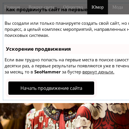
M
S
Главная
Вокруг света
Общество
Юмор
Мода
k
Как продвинуть сайт на первые места?
a
i
i
p
Вы создали или только планируете создать свой сайт, но 
n
t
процесс, а целый комплекс мероприятий, направленных 
m
o
поисковых системах.
e
c
o
n
Ускорение продвижения
n
u
t
Если вам трудно попасть на первые места в поиске само
десятки раз, а первые результаты появляются уже в течен
e
за месяц, то в
SeoHammer
за бустер
вернут деньги.
n
t
Начать продвижение сайта