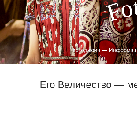
o
F
Фотоджоин — Информаци
Его Величество — ме