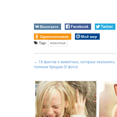
Вконтакте
Facebook
Twitter
Одноклассники
Мой мир
Tags:
животные
P
← 18 фактов о животных, которые оказались
полным бредом (9 фото)
o
s
t
n
a
v
i
g