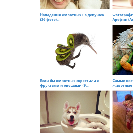
a
t
Нападения животных на девушек
Фотографи
(26 фото)...
Арефин (Are
i
o
n
Если бы животных скрестили с
Самые не
фруктами и овощами (9...
животные (