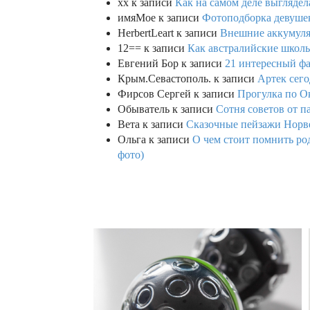
xx
к записи
Как на самом деле выглядел
имяМое
к записи
Фотоподборка девушек
HerbertLeart
к записи
Внешние аккумулят
12==
к записи
Как австралийские школь
Евгений Бор
к записи
21 интересный фа
Крым.Севастополь.
к записи
Артек сего
Фирсов Сергей
к записи
Прогулка по О
Обыватель
к записи
Сотня советов от п
Вета
к записи
Сказочные пейзажи Норве
Ольга
к записи
О чем стоит помнить род
фото)