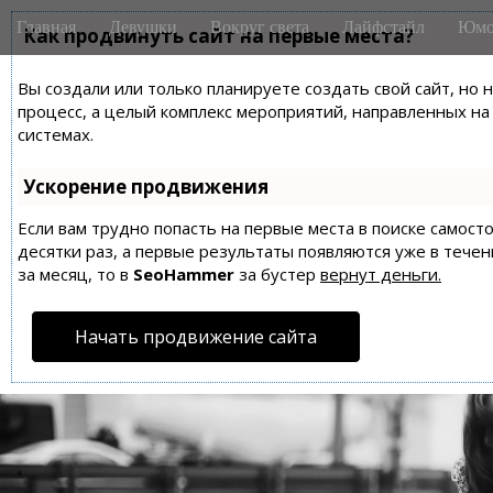
M
S
Главная
Девушки
Вокруг света
Лайфстайл
Юмо
k
Как продвинуть сайт на первые места?
a
i
i
p
Вы создали или только планируете создать свой сайт, но 
n
t
процесс, а целый комплекс мероприятий, направленных н
m
o
системах.
e
c
n
o
Ускорение продвижения
n
u
t
Если вам трудно попасть на первые места в поиске самос
десятки раз, а первые результаты появляются уже в течен
e
за месяц, то в
SeoHammer
за бустер
вернут деньги.
n
t
Начать продвижение сайта