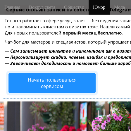
M
S
Главная
Вокруг света
Общество
Юмор
Мода
k
Сервис онлайн-записи на собственном Telegra
a
i
i
Тот, кто работает в сфере услуг, знает — без ведения зап
p
n
но и напоминать клиентам о визитах тоже. Нашли самы
t
m
Для новых пользователей
первый месяц бесплатно
.
o
e
c
Чат-бот для мастеров и специалистов, который упрощает 
o
n
—
Сам записывает клиентов и напоминает им о визит
n
u
—
Персонализирует скидки, чаевые, кэшбэк и предопла
t
—
Увеличивает доходимость и помогает больше зара
e
n
Начать пользоваться
t
сервисом