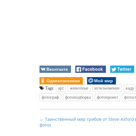
Вконтакте
Facebook
Twitter
Одноклассники
Мой мир
Tags:
арт
животные
исчезновение
кадр
фотограф
фотоподборка
фотопроект
фотос
P
← Таинственный мир грибов от Steve Axford 
фото)
o
s