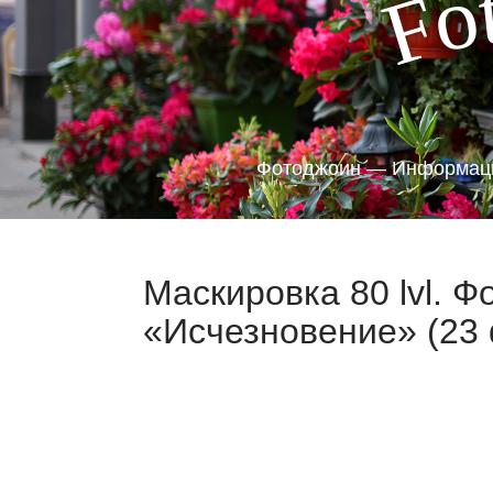
o
F
Фотоджоин — Информаци
Маскировка 80 lvl. 
«Исчезновение» (23 