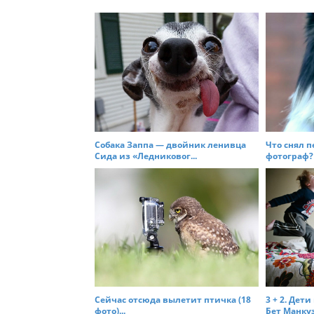
t
n
a
v
i
g
a
t
Собака Заппа — двойник ленивца
Что снял п
Сида из «Ледниковог...
фотограф? (
i
o
n
Сейчас отсюда вылетит птичка (18
3 + 2. Дет
фото)...
Бет Манкузо