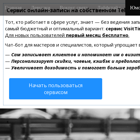
M
S
Главная
Девушки
Вокруг света
Лайфстайл
Юмо
k
Сервис онлайн-записи на собственном Telegra
a
i
i
Тот, кто работает в сфере услуг, знает — без ведения за
p
n
самый бюджетный и оптимальный вариант:
сервис VisitTi
t
m
Для новых пользователей
первый месяц бесплатно
.
o
e
c
Чат-бот для мастеров и специалистов, который упрощает 
n
o
—
Сам записывает клиентов и напоминает им о визит
n
u
—
Персонализирует скидки, чаевые, кэшбэк и предопла
t
—
Увеличивает доходимость и помогает больше зара
e
n
Начать пользоваться
t
сервисом