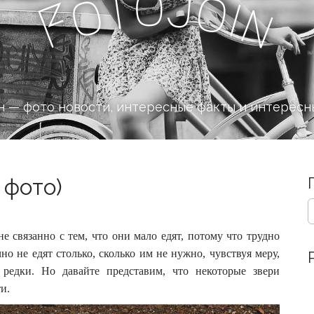
o
J
t
o
o
i
n
F
 — фото новости, интересные факты и интересн
 фото)
S
e
a
 связанно с тем, что они мало едят, потому что трудно
r
о не едят столько, сколько им не нужно, чувствуя меру,
c
 редки.
Но давайте представим, что некоторые звери
h
f
и.
o