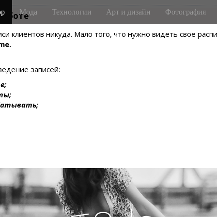
р
Мода
Технологии
Арт и дизайн
Фотография
m-боте
писи клиентов никуда. Мало того, что нужно видеть свое рас
me.
ведение записей:
е;
ты;
батывать;