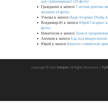
для слабонервных! (10 фото)
Гражданин
к записи
7-летняя девочка м
желание (4 фото)
Училка
к записи
Надя Ауэрман (Nadja Au
Владимир-81
к записи
Юрий Гагарин: ка
фото)
Никитосик
к записи
Трэш в средневеков
Аноним
к записи
Еда под микроскопом 
Юрий
к записи
Красота славянская: яр
Copyright © 2022
FotoJoin
. All Rights Reserved. |
Пуб