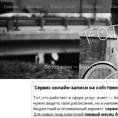
M
S
Главная
Девушки
Вокруг света
Лайфстайл
Юмо
k
a
i
i
p
n
o
t
F
m
o
e
c
n
o
n
u
t
e
n
Фотоджоин — фото новости, и
t
Сервис онлайн-записи на собстве
Тот, кто работает в сфере услуг, знает — б
нужно видеть свое расписание, но и напом
бюджетный и оптимальный вариант:
сервис
Для новых пользователей
первый месяц 