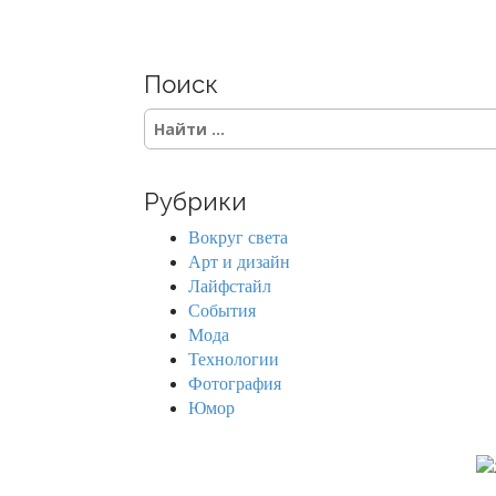
o
s
Поиск
t
S
s
e
a
n
r
Рубрики
c
a
h
Вокруг света
f
v
Арт и дизайн
o
Лайфстайл
r
i
События
:
Мода
g
Технологии
Фотография
a
Юмор
t
i