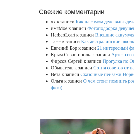
Свежие комментарии
xx
к записи
Как на самом деле выглядел
имяМое
к записи
Фотоподборка девушек
HerbertLeart
к записи
Внешние аккумулят
12==
к записи
Как австралийские школь
Евгений Бор
к записи
21 интересный фа
Крым.Севастополь.
к записи
Артек сего
Фирсов Сергей
к записи
Прогулка по О
Обыватель
к записи
Сотня советов от п
Вета
к записи
Сказочные пейзажи Норве
Ольга
к записи
О чем стоит помнить род
фото)