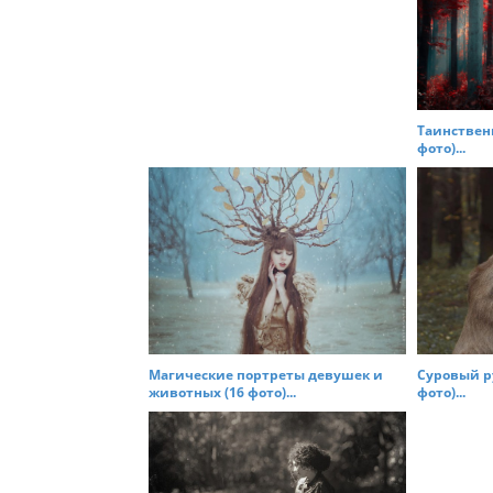
Таинственн
фото)...
Магические портреты девушек и
Суровый р
животных (16 фото)...
фото)...