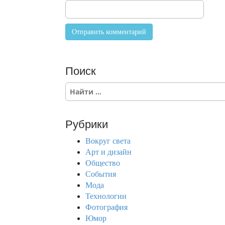
Поиск
S
e
a
r
Рубрики
c
h
Вокруг света
f
Арт и дизайн
o
Общество
r
События
:
Мода
Технологии
Фотография
Юмор