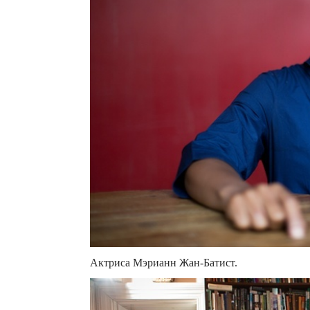
Актриса Мэрианн Жан-Батист.