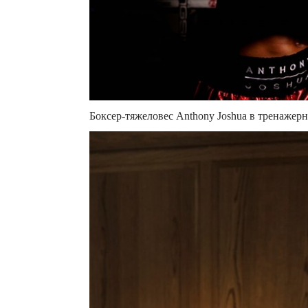
Боксер-тяжеловес Anthony Joshua в тренажерн