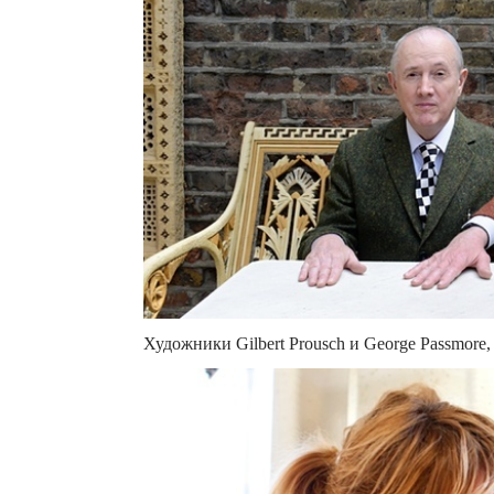
Художники Gilbert Prousch и George Passmore, 