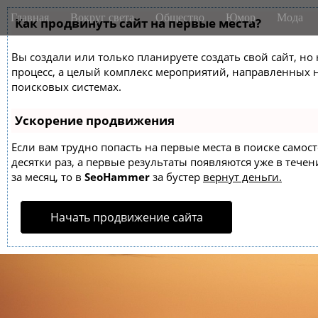
M
S
Главная
Вокруг света
Общество
Юмор
Мода
k
Как продвинуть сайт на первые места?
a
i
i
p
Вы создали или только планируете создать свой сайт, но 
n
t
процесс, а целый комплекс мероприятий, направленных 
m
o
поисковых системах.
e
c
o
n
Ускорение продвижения
n
u
t
Если вам трудно попасть на первые места в поиске само
десятки раз, а первые результаты появляются уже в течен
e
за месяц, то в
SeoHammer
за бустер
вернут деньги.
n
t
Начать продвижение сайта