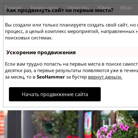
M
S
Главная
Вокруг света
Общество
Юмор
Мода
k
Как продвинуть сайт на первые места?
a
i
i
p
Вы создали или только планируете создать свой сайт, но 
n
t
процесс, а целый комплекс мероприятий, направленных 
m
o
поисковых системах.
e
c
o
n
Ускорение продвижения
n
u
t
Если вам трудно попасть на первые места в поиске само
десятки раз, а первые результаты появляются уже в течен
e
за месяц, то в
SeoHammer
за бустер
вернут деньги.
n
t
Начать продвижение сайта