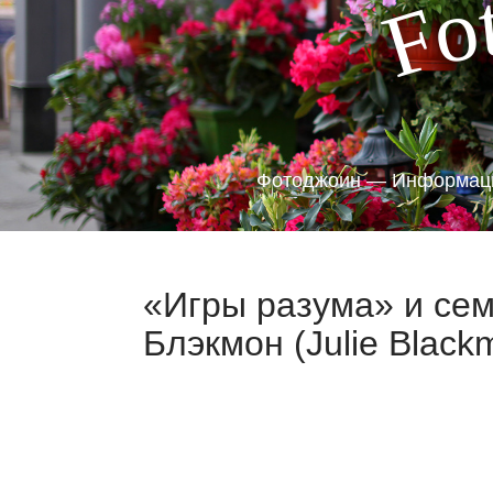
o
F
Фотоджоин — Информаци
«Игры разума» и се
Блэкмон (Julie Black