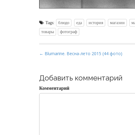
Tags:
блюдо
еда
история
магазин
м
товары
фотограф
P
← Blumarine. Весна-лето 2015 (44 фото)
o
s
t
Добавить комментарий
n
Комментарий
a
v
i
g
a
t