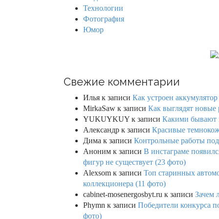
Технологии
Фотография
Юмор
Свежие комментарии
Илья
к записи
Как устроен аккумулятор 
MirkaSaw
к записи
Как выглядят новые 
YUKUYKUY
к записи
Какими бывают к
Александр
к записи
Красивые темнокож
Дима
к записи
Контрольные работы под 
Аноним
к записи
В инстаграме появилс
фигур не существует (23 фото)
Alexsom
к записи
Топ старинных автом
коллекционера (11 фото)
cabinet-mosenergosbyt.ru
к записи
Зачем 
Phymn
к записи
Победители конкурса по
фото)