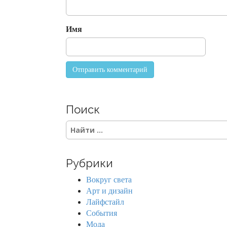
i
o
Имя
n
Поиск
S
e
a
r
Рубрики
c
h
Вокруг света
f
Арт и дизайн
o
Лайфстайл
r
События
:
Мода