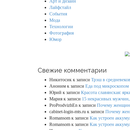
Арт и дизайн
o
Лайфстайл
r
События
:
Мода
Технологии
Фотография
Юмор
Свежие комментарии
Никитосик
к записи
Трэш в средневеков
Аноним
к записи
Еда под микроскопом 
Юрий
к записи
Красота славянская: яр
Мария
к записи
15 некрасивых мужчин,
ProProdvizhEn
к записи
Почему женщины 
cabinet-login-mts.ru
к записи
Почему женщ
Romansom
к записи
Как устроен аккумул
Romansom
к записи
Как устроен аккумул