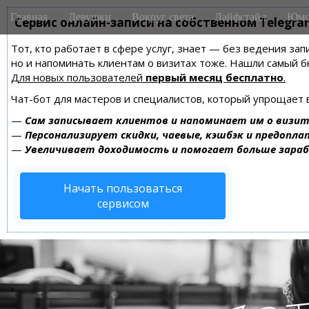
M
S
Главная
Девушки
Вокруг света
Лайфстайл
Юмо
k
Сервис онлайн-записи на собственном Telegra
a
i
i
Тот, кто работает в сфере услуг, знает — без ведения зап
p
n
но и напоминать клиентам о визитах тоже. Нашли самый
t
m
Для новых пользователей
первый месяц бесплатно
.
o
e
c
Чат-бот для мастеров и специалистов, который упрощает 
n
o
—
Сам записывает клиентов и напоминает им о визит
n
u
—
Персонализирует скидки, чаевые, кэшбэк и предопла
t
—
Увеличивает доходимость и помогает больше зара
e
n
Начать пользоваться
t
сервисом