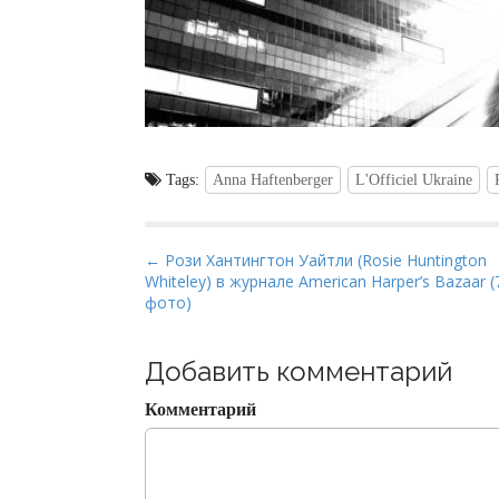
Tags:
Anna Haftenberger
L'Officiel Ukraine
P
← Рози Хантингтон Уайтли (Rosie Huntington
Whiteley) в журнале American Harper’s Bazaar (
o
фото)
s
t
Добавить комментарий
n
a
Комментарий
v
i
g