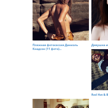
o
n
Пляжная фотосессия Даниэль
Девушка и 
Кнадсон (11 фото)...
Red Hot & B