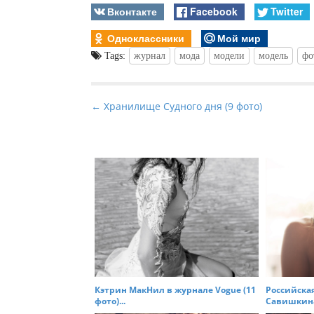
Вконтакте
Facebook
Twitter
Одноклассники
Мой мир
Tags:
журнал
мода
модели
модель
фо
P
← Хранилище Судного дня (9 фото)
o
s
t
n
a
v
i
g
a
t
Кэтрин МакНил в журнале Vogue (11
Российска
фото)...
Савишкина 
i