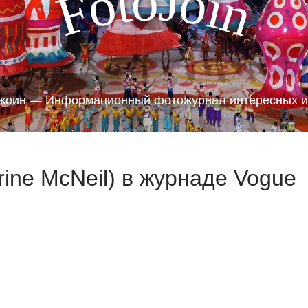
J
o
t
o
o
i
F
n
жоин — Информационный фотожурнал интересных и
ine McNeil) в журнаде Vogue