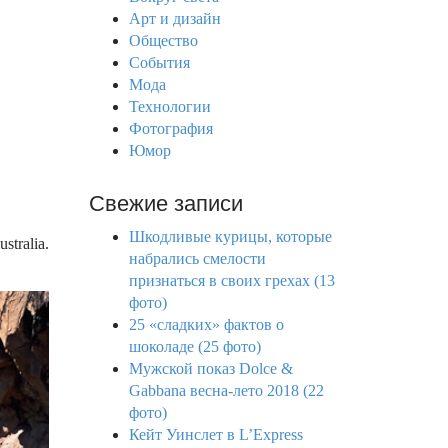
f
Арт и дизайн
o
Общество
r
События
:
Мода
Технологии
Фотография
Юмор
Свежие записи
Шкодливые курицы, которые
ralia.
набрались смелости
признаться в своих грехах (13
фото)
25 «сладких» фактов о
шоколаде (25 фото)
Мужской показ Dolce &
Gabbana весна-лето 2018 (22
фото)
Кейт Уинслет в L’Express