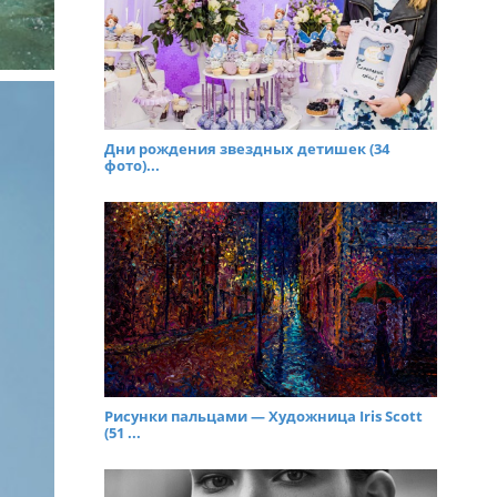
Дни рождения звездных детишек (34
фото)...
Рисунки пальцами — Художница Iris Scott
(51 ...