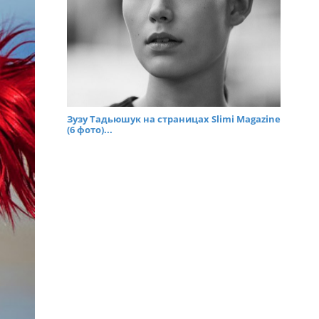
Зузу Тадьюшук на страницах Slimi Magazine
(6 фото)...