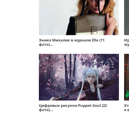
Энико Михалик в журнале Elle (11
Ир
фото)...
жу
Цифровые рисунки Puppet-Soul (22
Эт
фото)...
я 