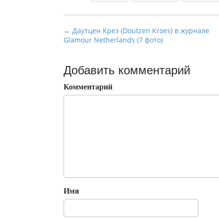
P
← Даутцен Крез (Doutzen Kroes) в журнале
Glamour Netherlands (7 фото)
o
s
t
Добавить комментарий
n
Комментарий
a
v
i
g
a
t
i
o
Имя
n