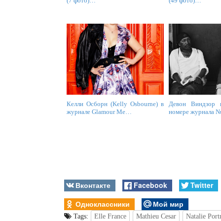
(7 фото)…
(49 фото)…
Келли Осборн (Kelly Osbourne) в
Девон Виндзор в
журнале Glamour Me…
номере журнала 
Вконтакте
Facebook
Twitter
Одноклассники
Мой мир
Tags:
Elle France
Mathieu Cesar
Natalie Por