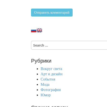
S
e
a
r
Рубрики
c
h
Вокруг света
f
Арт и дизайн
o
События
r
Мода
:
Фотография
Юмор