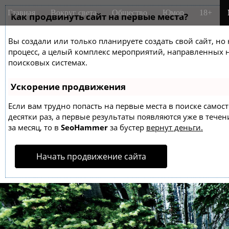
M
S
Главная
Вокруг света
Общество
Юмор
18+
k
Как продвинуть сайт на первые места?
a
i
i
p
Вы создали или только планируете создать свой сайт, но 
n
t
процесс, а целый комплекс мероприятий, направленных 
m
o
поисковых системах.
e
c
o
n
Ускорение продвижения
n
u
t
Если вам трудно попасть на первые места в поиске само
десятки раз, а первые результаты появляются уже в течен
e
за месяц, то в
SeoHammer
за бустер
вернут деньги.
n
t
Начать продвижение сайта