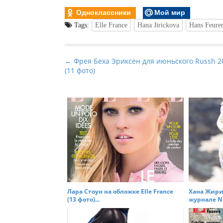
Одноклассники
Мой мир
Tags:
Elle France
Hana Jirickova
Hans Feure
P
← Фрея Беха Эриксен для июньского Russh 2
(11 фото)
o
s
t
n
a
v
i
g
a
t
Лара Стоун на обложке Elle France
Хана Жирик
(13 фото)...
журнале Nu
i
o