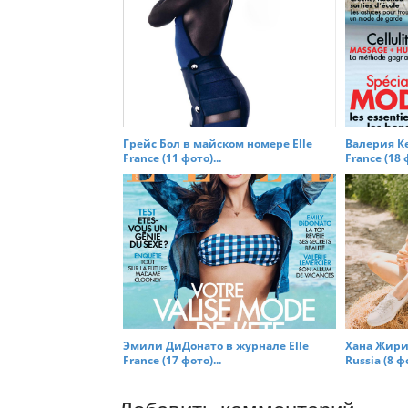
n
Грейс Бол в майском номере Elle
Валерия Ке
France (11 фото)...
France (18 ф
Эмили ДиДонато в журнале Elle
Хана Жири
France (17 фото)...
Russia (8 фо