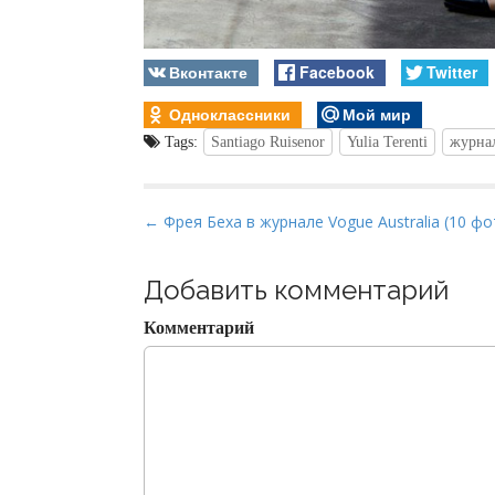
Вконтакте
Facebook
Twitter
Одноклассники
Мой мир
Tags:
Santiago Ruisenor
Yulia Terenti
журна
P
← Фрея Беха в журнале Vogue Australia (10 фо
o
s
Добавить комментарий
t
Комментарий
n
a
v
i
g
a