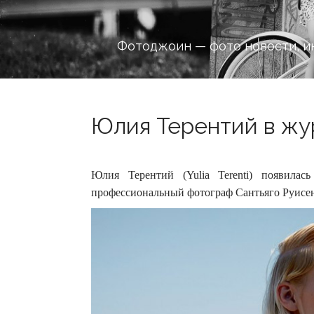
Фотоджоин — фото новости, и
Юлия Терентий в журн
Юлия Терентий (Yulia Terenti) появилас
профессиональный фотограф Сантьяго Руисеньо