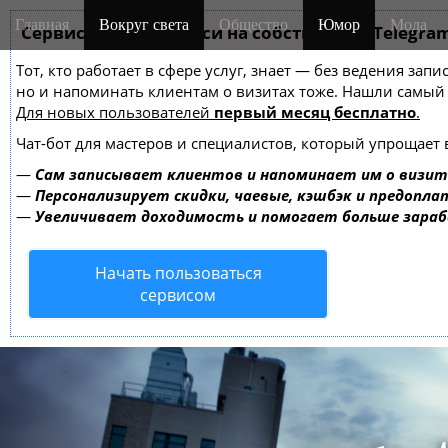
M
S
Главная
Вокруг света
Общество
Юмор
Мода
k
Сервис онлайн-записи на собственном Telegra
a
i
i
Тот, кто работает в сфере услуг, знает — без ведения зап
p
n
но и напоминать клиентам о визитах тоже. Нашли самы
t
m
Для новых пользователей
первый месяц бесплатно
.
o
e
c
Чат-бот для мастеров и специалистов, который упрощает 
o
n
—
Сам записывает клиентов и напоминает им о визит
n
u
—
Персонализирует скидки, чаевые, кэшбэк и предопла
t
—
Увеличивает доходимость и помогает больше зара
e
n
Начать пользоваться
t
сервисом