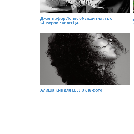
Дженнифер Лопес объединилась с
Giuseppe Zanotti (4...
Алиша Киз для ELLE UK (8 фото)