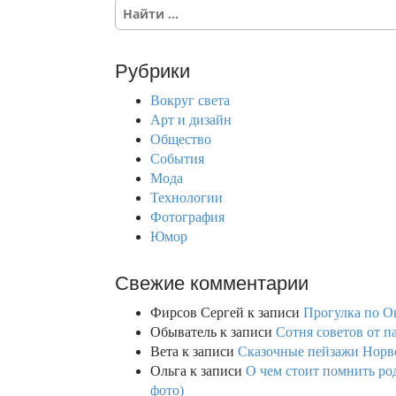
S
e
a
r
Рубрики
c
h
Вокруг света
f
Арт и дизайн
o
Общество
r
События
:
Мода
Технологии
Фотография
Юмор
Свежие комментарии
Фирсов Сергей
к записи
Прогулка по О
Обыватель
к записи
Сотня советов от п
Вета
к записи
Сказочные пейзажи Норве
Ольга
к записи
О чем стоит помнить род
фото)