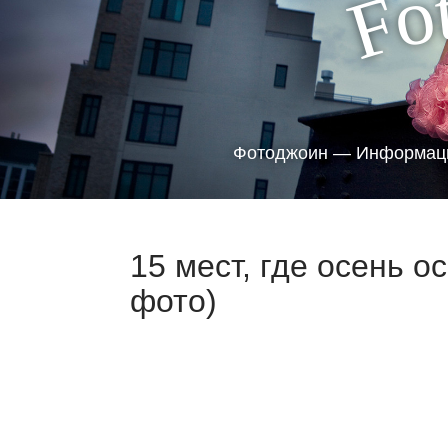
o
F
Фотоджоин — Информаци
15 мест, где осень о
фото)