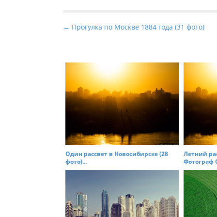
P
← Прогулка по Москве 1884 года (31 фото)
o
s
t
n
a
v
i
g
a
t
Один рассвет в Новосибирске (28
Летний ра
фото)...
Фотограф С
i
o
n