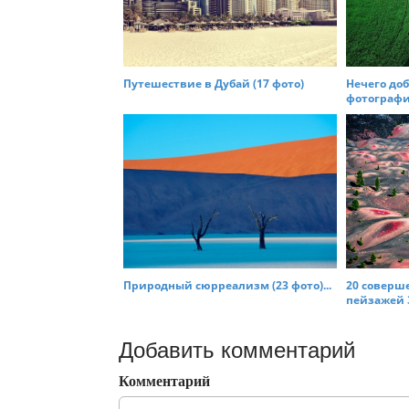
Путешествие в Дубай (17 фото)
Нечего до
фотографии
Природный сюрреализм (23 фото)...
20 соверш
пейзажей З
Добавить комментарий
Комментарий