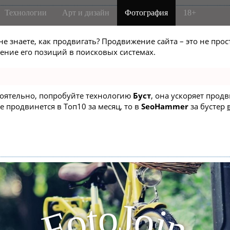
Технологии
Арт и дизайн
Фотография
18+
не знаете, как продвигать? Продвижение сайта – это не про
ние его позиций в поисковых системах.
стоятельно, попробуйте технологию
Буст
, она ускоряет прод
е продвинется в Топ10 за месяц, то в
SeoHammer
за бустер
J
o
t
o
o
i
F
n