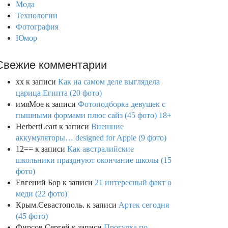
Мода
Технологии
Фотография
Юмор
Свежие комментарии
xx
к записи
Как на самом деле выглядела
царица Египта (20 фото)
имяМое
к записи
Фотоподборка девушек с
пышными формами плюс сайз (45 фото) 18+
HerbertLeart
к записи
Внешние
аккумуляторы… designed for Apple (9 фото)
12==
к записи
Как австралийские
школьники празднуют окончание школы (15
фото)
Евгений Бор
к записи
21 интересный факт о
меди (22 фото)
Крым.Севастополь.
к записи
Артек сегодня
(45 фото)
Фирсов Сергей
к записи
Прогулка по