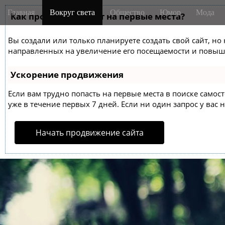
M
S
Главная
Вокруг света
Общество
Юмор
Мода
k
Как продвинуть сайт на первые места?
a
i
i
p
Вы создали или только планируете создать свой сайт, но 
n
t
направленных на увеличение его посещаемости и повыше
m
o
e
c
Ускорение продвижения
o
n
n
Если вам трудно попасть на первые места в поиске само
u
t
уже в течение первых 7 дней. Если ни один запрос у вас н
e
n
Начать продвижение сайта
t