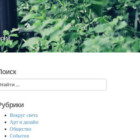
орий
Поиск
Рубрики
Вокруг света
Арт и дизайн
Общество
События