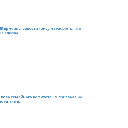
23 причины завести таксу и сожалеть, что
не сделал...
Глава семейного комитета ГД призвала не
вступать в...