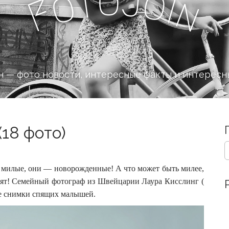
o
J
t
o
o
i
n
F
 — фото новости, интересные факты и интересн
18 фото)
S
e
a
 милые, они — новорожденные! А что может быть милее,
r
пят! Семейный фотограф из Швейцарии Лаура Кисслинг (
c
ные снимки спящих малышей.
h
f
o
r