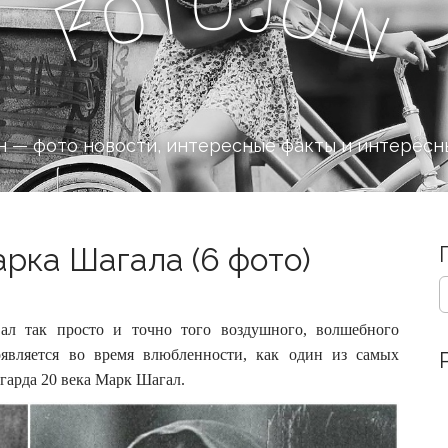
o
J
t
o
o
i
n
F
 — фото новости, интересные факты и интересн
рка Шагала (6 фото)
S
e
a
ал так просто и точно того воздушного, волшебного
r
оявляется во время влюбленности, как один из самых
c
гарда 20 века Марк Шагал.
h
f
o
r