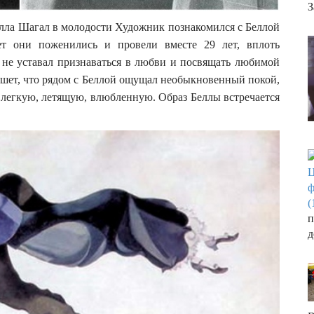
З
Белла Шагал в молодости Художник познакомился с Беллой
лет они поженились и провели вместе 29 лет, вплоть
н не уставал признаваться в любви и посвящать любимой
шет, что рядом с Беллой ощущал необыкновенный покой,
— легкую, летящую, влюбленную. Образ Беллы встречается
п
д