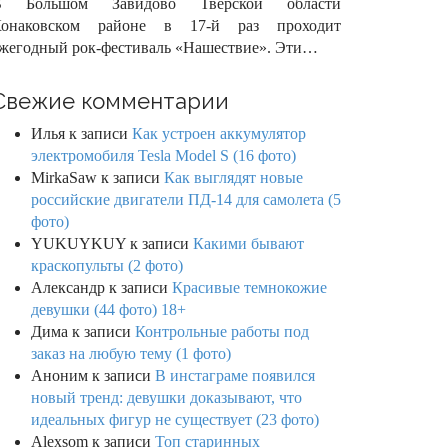
В Большом Завидово Тверской области
Конаковском районе в 17-й раз проходит
жегодный рок-фестиваль «Нашествие». Эти…
Свежие комментарии
Илья
к записи
Как устроен аккумулятор
электромобиля Tesla Model S (16 фото)
MirkaSaw
к записи
Как выглядят новые
российские двигатели ПД-14 для самолета (5
фото)
YUKUYKUY
к записи
Какими бывают
краскопульты (2 фото)
Александр
к записи
Красивые темнокожие
девушки (44 фото) 18+
Дима
к записи
Контрольные работы под
заказ на любую тему (1 фото)
Аноним
к записи
В инстаграме появился
новый тренд: девушки доказывают, что
идеальных фигур не существует (23 фото)
Alexsom
к записи
Топ старинных