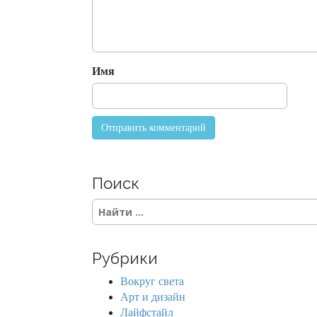
a
t
i
o
Имя
n
Поиск
S
e
a
r
Рубрики
c
h
Вокруг света
f
Арт и дизайн
o
Лайфстайл