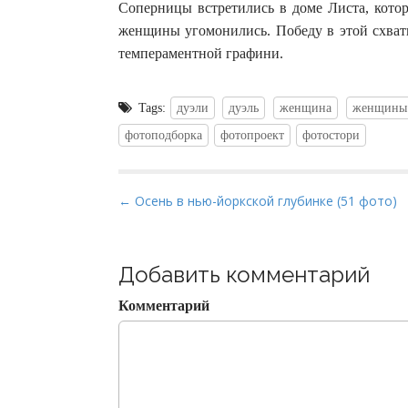
Соперницы встретились в доме Листа, котор
женщины угомонились. Победу в этой схват
темпераментной графини.
Tags:
дуэли
дуэль
женщина
женщины
фотоподборка
фотопроект
фотостори
P
← Осень в нью-йоркской глубинке (51 фото)
o
s
t
Добавить комментарий
n
Комментарий
a
v
i
g