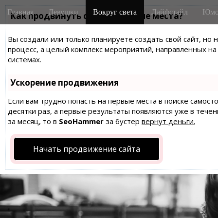
M
S
Главная
Девушки
Вокруг света
Лайфстайл
Юмо
k
Как продвинуть сайт на первые места?
a
i
i
p
Вы создали или только планируете создать свой сайт, но 
n
t
процесс, а целый комплекс мероприятий, направленных н
m
o
системах.
e
c
n
o
Ускорение продвижения
n
u
t
Если вам трудно попасть на первые места в поиске самос
десятки раз, а первые результаты появляются уже в течен
e
за месяц, то в
SeoHammer
за бустер
вернут деньги.
n
t
Начать продвижение сайта