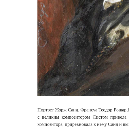
Портрет Жорж Санд. Франсуа Теодор Рошар 
с великим композитором Листом привела 
композитора, приревновала к нему Санд и выз