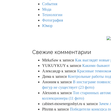
r
События
:
Мода
Технологии
Фотография
Юмор
Свежие комментарии
MirkaSaw
к записи
Как выглядят новые 
YUKUYKUY
к записи
Какими бывают к
Александр
к записи
Красивые темнокож
Дима
к записи
Контрольные работы под 
Аноним
к записи
В инстаграме появилс
фигур не существует (23 фото)
Alexsom
к записи
Топ старинных автом
коллекционера (11 фото)
cabinet-mosenergosbyt.ru
к записи
Зачем 
Phymn
к записи
Победители конкурса по