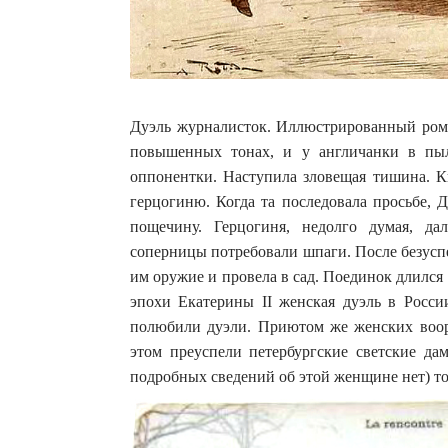
Дуэль журналисток. Иллюстрированный ром
повышенных тонах, и у англичанки в пыл
оппонентки. Наступила зловещая тишина. К
герцогиню. Когда та последовала просьбе, 
пощечину. Герцогиня, недолго думая, д
соперницы потребовали шпаги. После безус
им оружие и провела в сад. Поединок длился
эпохи Екатерины II женская дуэль в Росс
полюбили дуэли. Приютом же женских воор
этом преуспели петербургские светские да
подробных сведений об этой женщине нет) толь