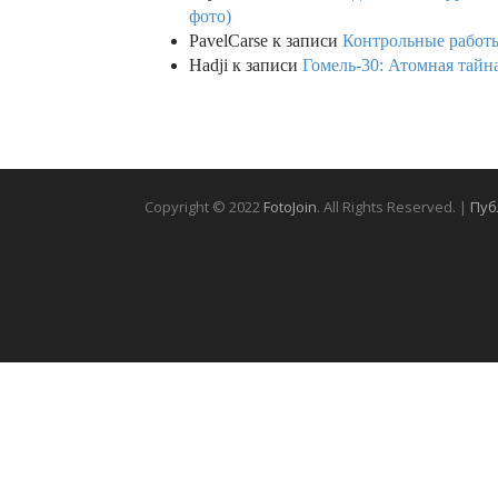
фото)
PavelCarse
к записи
Контрольные работы
Hadji
к записи
Гомель-30: Атомная тайн
Copyright © 2022
FotoJoin
. All Rights Reserved. |
Пуб