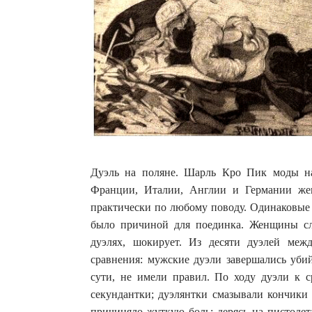
Дуэль на поляне. Шарль Кро Пик моды на
Франции, Италии, Англии и Германии же
практически по любому поводу. Одинаковые 
было причиной для поединка. Женщины сл
дуэлях, шокирует. Из десяти дуэлей ме
сравнения: мужские дуэли завершались убий
сути, не имели правил. По ходу дуэли к 
секундантки; дуэлянтки смазывали кончики
причиняло жуткую боль; дерясь на пистолет