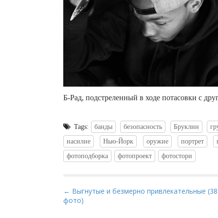
Б-Рад, подстреленный в ходе потасовки с дру
Tags:
банды
безопасность
Бруклин
гр
насилие
Нью-Йорк
оружие
портрет
фотоподборка
фотопроект
фотостори
P
← Выгнутые и безмерно привлекательные (38
фото)
o
s