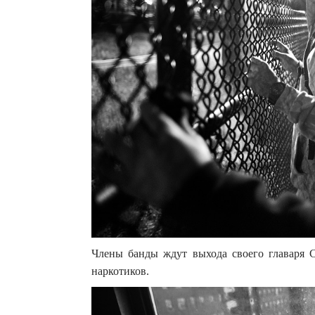
Члены банды ждут выхода своего главаря 
наркотиков.