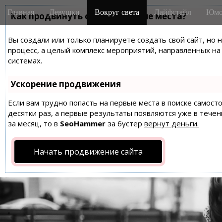
M
S
Главная
Девушки
Вокруг света
Лайфстайл
Юмо
k
Как продвинуть сайт на первые места?
a
i
i
p
Вы создали или только планируете создать свой сайт, но 
n
t
процесс, а целый комплекс мероприятий, направленных н
m
o
системах.
e
c
n
o
Ускорение продвижения
n
u
t
Если вам трудно попасть на первые места в поиске самос
десятки раз, а первые результаты появляются уже в течен
e
за месяц, то в
SeoHammer
за бустер
вернут деньги.
n
t
Начать продвижение сайта