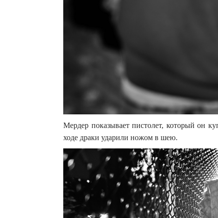
Мердер показывает пистолет, который он куп
ходе драки ударили ножом в шею.