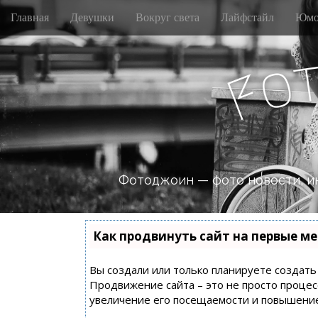
M
S
Главная
Девушки
Вокруг света
Лайфстайл
Юмо
k
a
i
i
p
n
o
t
F
m
o
e
c
n
o
n
u
t
e
n
Фотоджоин — фото новости, и
t
Как продвинуть сайт на первые ме
Вы создали или только планируете создать с
Продвижение сайта – это не просто процес
увеличение его посещаемости и повышение 