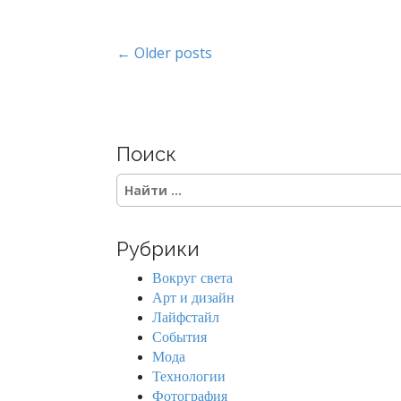
P
← Older posts
o
s
Поиск
t
S
s
e
a
n
r
Рубрики
c
a
h
Вокруг света
f
v
Арт и дизайн
o
Лайфстайл
r
i
События
:
Мода
g
Технологии
Фотография