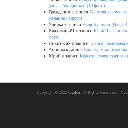
для слабонервных! (10 фото)
Гражданин
к записи
7-летняя девочка м
желание (4 фото)
Училка
к записи
Надя Ауэрман (Nadja Au
Владимир-81
к записи
Юрий Гагарин: ка
фото)
Никитосик
к записи
Трэш в средневеков
Аноним
к записи
Еда под микроскопом 
Юрий
к записи
Красота славянская: яр
Copyright © 2022
FotoJoin
. All Rights Reserved. |
Пуб