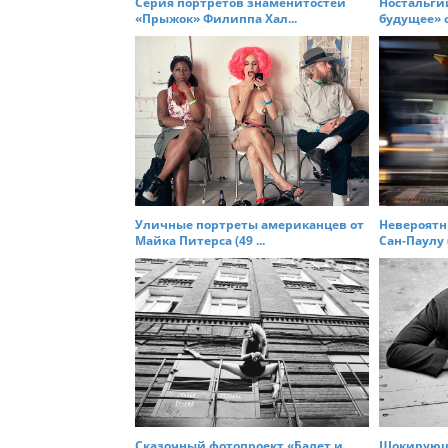
t
Серия портретов знаменитостей
Ностальги
«Прыжок» Филиппа Хал...
будущее» от
i
o
n
Уличные портреты американцев от
Невероятн
Майка Питерса (49 ...
Сан-Паулу (
Сказочный фотопроект «Балет и
Шокирующи