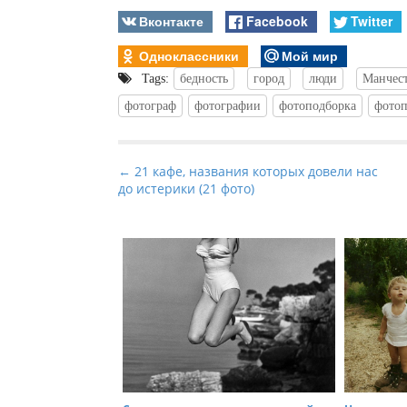
Вконтакте
Facebook
Twitter
Одноклассники
Мой мир
Tags:
бедность
город
люди
Манчес
фотограф
фотографии
фотоподборка
фотоп
P
← 21 кафе, названия которых довели нас
до истерики (21 фото)
o
s
t
n
a
v
i
g
a