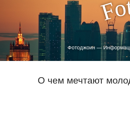
o
F
Фотоджоин — Информаци
О чем мечтают моло