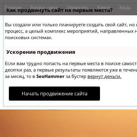
M
S
Главная
Вокруг света
Общество
Юмор
Мода
k
Как продвинуть сайт на первые места?
a
i
i
p
Вы создали или только планируете создать свой сайт, но 
n
t
процесс, а целый комплекс мероприятий, направленных 
m
o
поисковых системах.
e
c
o
n
Ускорение продвижения
n
u
t
Если вам трудно попасть на первые места в поиске само
десятки раз, а первые результаты появляются уже в течен
e
за месяц, то в
SeoHammer
за бустер
вернут деньги.
n
t
Начать продвижение сайта