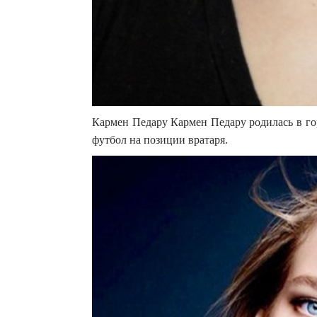
Кармен Педару Кармен Педару родилась в гор
футбол на позиции вратаря.