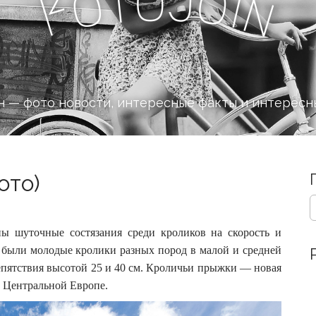
J
o
t
o
o
i
F
n
 — фото новости, интересные факты и интересн
ото)
S
e
a
ны шуточные состязания среди кроликов на скорость и
r
 были молодые кролики разных пород в малой и средней
c
пятствия высотой 25 и 40 см.
Кроличьи прыжки — новая
h
f
 Центральной Европе.
o
r