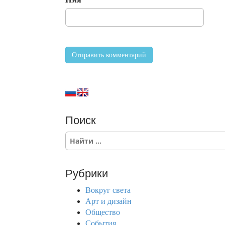
Поиск
S
e
a
r
Рубрики
c
h
Вокруг света
f
Арт и дизайн
o
Общество
r
События