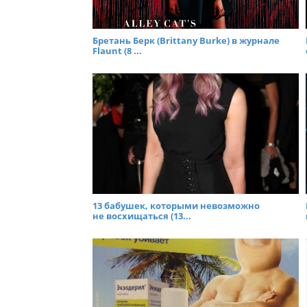
Бретань Берк (Brittany Burke) в журнале
Flaunt (8 ...
13 бабушек, которыми невозможно
не восхищаться (13...