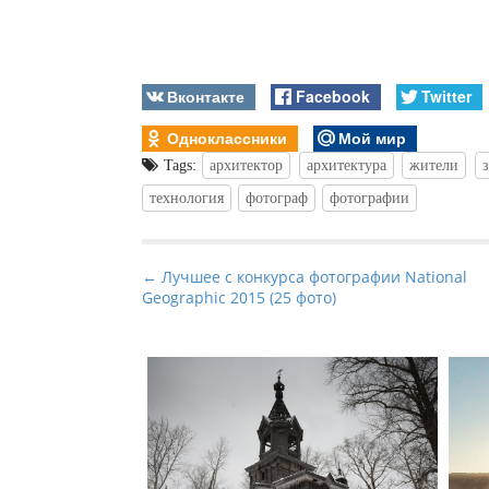
Вконтакте
Facebook
Twitter
Одноклассники
Мой мир
Tags:
архитектор
архитектура
жители
технология
фотограф
фотографии
P
← Лучшее с конкурса фотографии National
Geographic 2015 (25 фото)
o
s
t
n
a
v
i