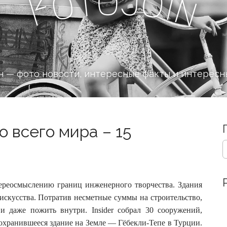
J
o
t
o
o
i
F
n
 — фото новости, интересные факты и интересн
 всего мира – 15
S
e
a
r
c
ереосмыслению границ инженерного творчества. Здания
h
скусства. Потратив несметные суммы на строительство,
f
 и даже пожить внутри.
Insider собрал 30 сооружений,
o
охранившееся здание на Земле — Гёбекли-Тепе в Турции.
r