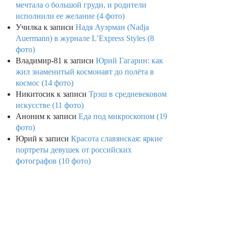
мечтала о большой груди, и родители
исполнили ее желание (4 фото)
Училка
к записи
Надя Ауэрман (Nadja
Auermann) в журнале L’Express Styles (8
фото)
Владимир-81
к записи
Юрий Гагарин: как
жил знаменитый космонавт до полёта в
космос (14 фото)
Никитосик
к записи
Трэш в средневековом
искусстве (11 фото)
Аноним
к записи
Еда под микроскопом (19
фото)
Юрий
к записи
Красота славянская: яркие
портреты девушек от российских
фотографов (10 фото)