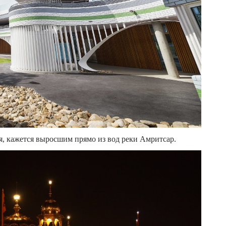
, кажется выросшим прямо из вод реки Амритсар.