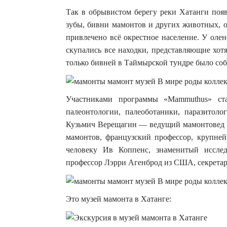
Так в обрывистом берегу реки Хатанги появ
зубы, бивни мамонтов и других животных, о
привлечено всё окрестное население. У оле
скупались все находки, представляющие хот
только бивней в Таймырской тундре было соб
Участниками программы «Mammuthus» ст
палеонтологии, палеоботаники, паразитол
Кузьмич Верещагин — ведущий мамонтовед Ро
мамонтов, французский профессор, крупне
человеку Ив Коппенс, знаменитый исслед
профессор Лэрри Агенброд из США, секрета
Это музей мамонта в Хатанге: