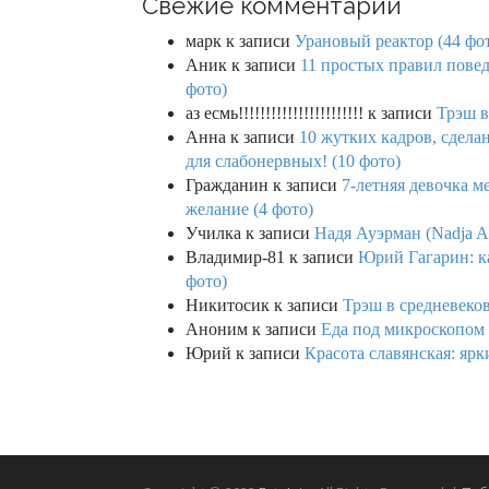
Свежие комментарии
марк
к записи
Урановый реактор (44 фо
Аник
к записи
11 простых правил повед
фото)
аз есмь!!!!!!!!!!!!!!!!!!!!!!!
к записи
Трэш в
Анна
к записи
10 жутких кадров, сдел
для слабонервных! (10 фото)
Гражданин
к записи
7-летняя девочка м
желание (4 фото)
Училка
к записи
Надя Ауэрман (Nadja Au
Владимир-81
к записи
Юрий Гагарин: ка
фото)
Никитосик
к записи
Трэш в средневеков
Аноним
к записи
Еда под микроскопом 
Юрий
к записи
Красота славянская: яр