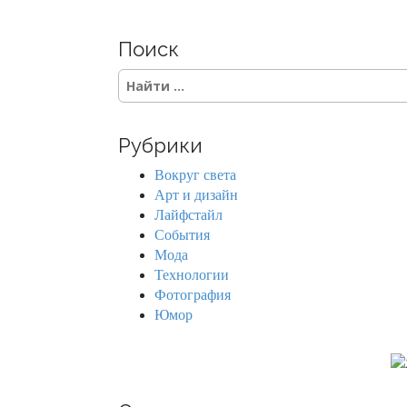
Поиск
S
e
a
r
Рубрики
c
h
Вокруг света
f
Арт и дизайн
o
Лайфстайл
r
События
:
Мода
Технологии
Фотография
Юмор