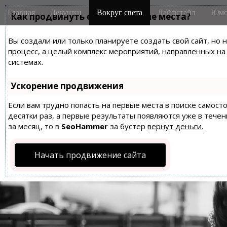
M
S
Главная
Девушки
Вокруг света
Лайфстайл
Юмо
k
Как продвинуть сайт на первые места?
a
i
i
p
Вы создали или только планируете создать свой сайт, но 
n
t
процесс, а целый комплекс мероприятий, направленных н
m
o
системах.
e
c
n
o
Ускорение продвижения
n
u
t
Если вам трудно попасть на первые места в поиске самос
десятки раз, а первые результаты появляются уже в течен
e
за месяц, то в
SeoHammer
за бустер
вернут деньги.
n
t
Начать продвижение сайта