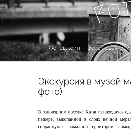
o
F
Фотоджоин — фото новости, и
Экскурсия в музей м
фото)
В заполярном поселке Хатанга находится ед
пещере, выкопанной в слоях вечной мерз
собранную с громадной территории Таймы