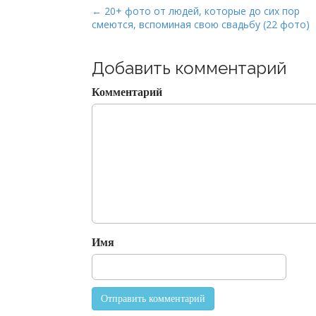
P
← 20+ фото от людей, которые до сих пор
смеются, вспоминая свою свадьбу (22 фото)
o
s
t
Добавить комментарий
n
Комментарий
a
v
i
g
a
t
i
o
Имя
n