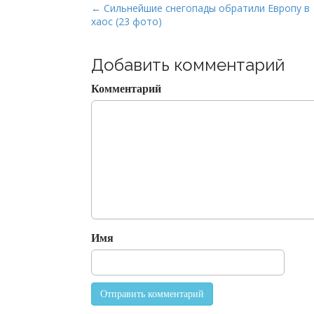
P
← Сильнейшие снегопады обратили Европу в
хаос (23 фото)
o
s
t
Добавить комментарий
n
Комментарий
a
v
i
g
a
t
i
o
Имя
n