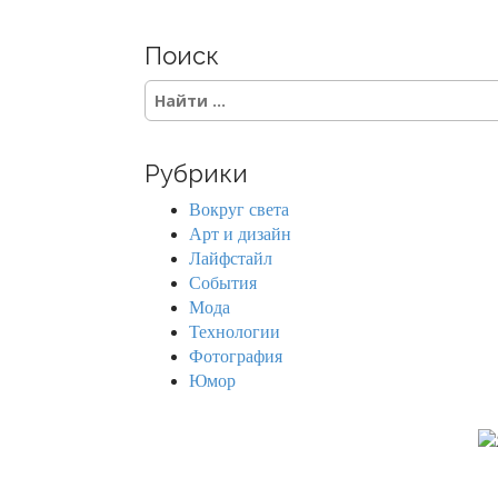
Поиск
S
e
a
r
Рубрики
c
h
Вокруг света
f
Арт и дизайн
o
Лайфстайл
r
События
:
Мода
Технологии
Фотография
Юмор