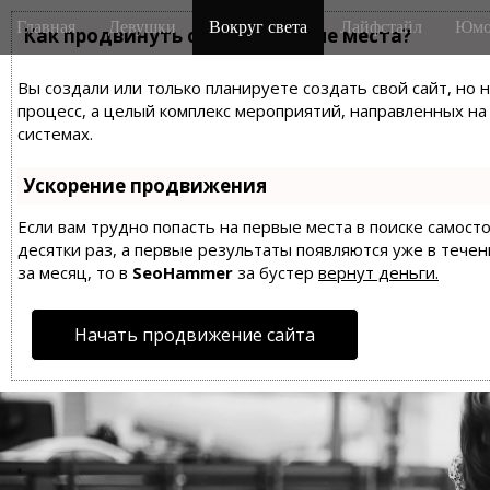
M
S
Главная
Девушки
Вокруг света
Лайфстайл
Юмо
k
Как продвинуть сайт на первые места?
a
i
i
p
Вы создали или только планируете создать свой сайт, но 
n
t
процесс, а целый комплекс мероприятий, направленных н
m
o
системах.
e
c
n
o
Ускорение продвижения
n
u
t
Если вам трудно попасть на первые места в поиске самос
десятки раз, а первые результаты появляются уже в течен
e
за месяц, то в
SeoHammer
за бустер
вернут деньги.
n
t
Начать продвижение сайта