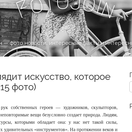
o
J
t
o
o
i
n
F
 — фото новости, интересные факты и интересн
глядит искусство, которое
S
15 фото)
e
a
r
c
 рук собственных героев — художников, скульпторов,
h
 неповторимые вещи безусловно создает природа.
Людям,
f
сурсы, которыми обладает она: у нас нет такой силы,
o
их удивительных «инструментов». На протяжении веков и
r