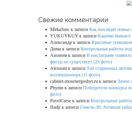
Свежие комментарии
MirkaSaw
к записи
Как выглядят новые 
YUKUYKUY
к записи
Какими бывают к
Александр
к записи
Красивые темнокож
Дима
к записи
Контрольные работы под 
Аноним
к записи
В инстаграме появилс
фигур не существует (23 фото)
Alexsom
к записи
Топ старинных автом
коллекционера (11 фото)
cabinet-mosenergosbyt.ru
к записи
Зачем 
Phymn
к записи
Победители конкурса по
фото)
PavelCarse
к записи
Контрольные работы
Hadji
к записи
Гомель-30: Атомная тайн