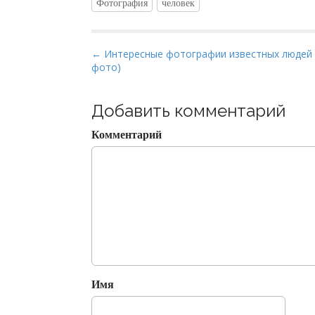
Фотография
человек
P
← Интересные фотографии известных людей 
фото)
o
s
t
Добавить комментарий
n
Комментарий
a
v
i
g
a
t
i
o
Имя
n