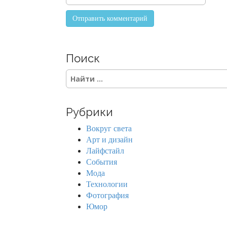
Поиск
S
e
a
r
Рубрики
c
h
Вокруг света
f
Арт и дизайн
o
Лайфстайл
r
События
:
Мода
Технологии
Фотография
Юмор