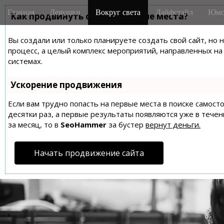
M
S
Главная
Девушки
Вокруг света
Лайфстайл
Юмо
k
Как продвинуть сайт на первые места?
a
i
i
p
Вы создали или только планируете создать свой сайт, но 
n
t
процесс, а целый комплекс мероприятий, направленных н
m
o
системах.
e
c
n
o
Ускорение продвижения
n
u
t
Если вам трудно попасть на первые места в поиске самос
десятки раз, а первые результаты появляются уже в течен
e
за месяц, то в
SeoHammer
за бустер
вернут деньги.
n
t
Начать продвижение сайта