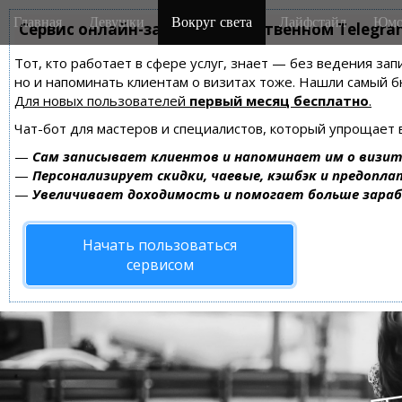
M
S
Главная
Девушки
Вокруг света
Лайфстайл
Юмо
k
Сервис онлайн-записи на собственном Telegra
a
i
i
Тот, кто работает в сфере услуг, знает — без ведения зап
p
n
но и напоминать клиентам о визитах тоже. Нашли самый
t
m
Для новых пользователей
первый месяц бесплатно
.
o
e
c
Чат-бот для мастеров и специалистов, который упрощает 
n
o
—
Сам записывает клиентов и напоминает им о визит
n
u
—
Персонализирует скидки, чаевые, кэшбэк и предопла
t
—
Увеличивает доходимость и помогает больше зара
e
n
Начать пользоваться
t
сервисом