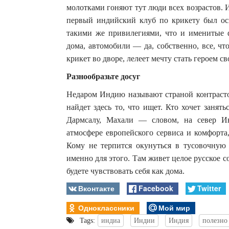
молотками гоняют тут люди всех возрастов. И
первый индийский клуб по крикету был ос
такими же привилегиями, что и именитые ф
дома, автомобили — да, собственно, все, чт
крикет во дворе, лелеет мечту стать героем с
Разнообразьте досуг
Недаром Индию называют страной контрасто
найдет здесь то, что ищет. Кто хочет заня
Дармсалу, Махали — словом, на север Ин
атмосфере европейского сервиса и комфорта
Кому не терпится окунуться в тусовочную 
именно для этого. Там живет целое русское с
будете чувствовать себя как дома.
Вконтакте
Facebook
Twitter
Одноклассники
Мой мир
Tags:
индиа
Индии
Индия
полезно