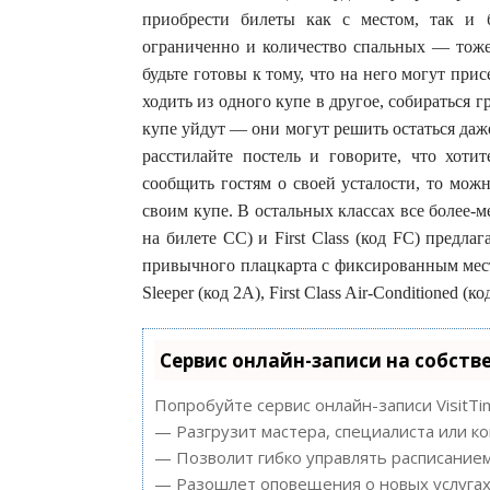
приобрести билеты как с местом, так и б
ограниченно и количество спальных — тоже.
будьте готовы к тому, что на него могут при
ходить из одного купе в другое, собираться г
купе уйдут — они могут решить остаться даж
расстилайте постель и говорите, что хоти
сообщить гостям о своей усталости, то можн
своим купе. В остальных классах все более-м
на билете CC) и First Class (код FC) предл
привычного плацкарта с фиксированным место
Sleeper (код 2A), First Class Air-Conditioned (к
Сервис онлайн-записи на собств
Попробуйте сервис онлайн-записи VisitTi
— Разгрузит мастера, специалиста или к
— Позволит гибко управлять расписанием
— Разошлет оповещения о новых услугах 