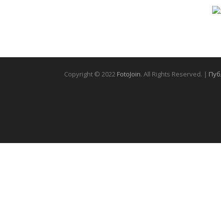
Copyright © 2022
FotoJoin
. All Rights Reserved. |
Пуб