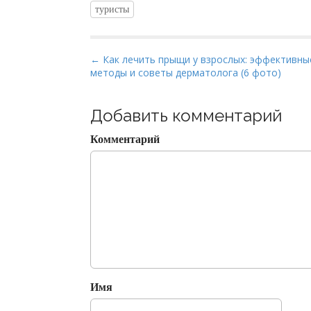
туристы
P
← Как лечить прыщи у взрослых: эффективны
методы и советы дерматолога (6 фото)
o
s
t
Добавить комментарий
n
Комментарий
a
v
i
g
a
t
i
o
Имя
n