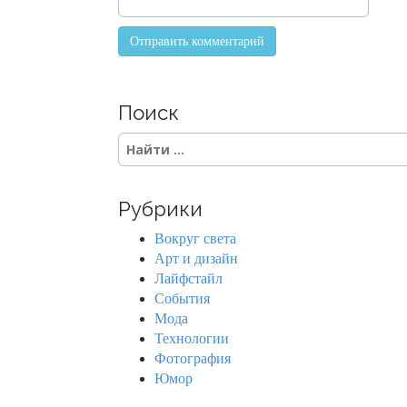
Поиск
S
e
a
r
Рубрики
c
h
Вокруг света
f
Арт и дизайн
o
Лайфстайл
r
События
:
Мода
Технологии
Фотография
Юмор