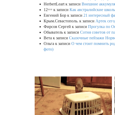
HerbertLeart
к записи
Внешние аккумулят
12==
к записи
Как австралийские школь
Евгений Бор
к записи
21 интересный фа
Крым.Севастополь.
к записи
Артек сего
Фирсов Сергей
к записи
Прогулка по О
Обыватель
к записи
Сотня советов от п
Вета
к записи
Сказочные пейзажи Норве
Ольга
к записи
О чем стоит помнить род
фото)