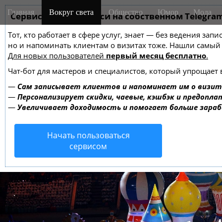
M
S
Главная
Вокруг света
Общество
Юмор
Мода
k
Сервис онлайн-записи на собственном Telegra
a
i
i
Тот, кто работает в сфере услуг, знает — без ведения зап
p
n
но и напоминать клиентам о визитах тоже. Нашли самы
t
m
Для новых пользователей
первый месяц бесплатно
.
o
e
c
Чат-бот для мастеров и специалистов, который упрощает 
o
n
—
Сам записывает клиентов и напоминает им о визит
n
u
—
Персонализирует скидки, чаевые, кэшбэк и предопла
t
—
Увеличивает доходимость и помогает больше зара
e
n
Начать пользоваться
t
сервисом