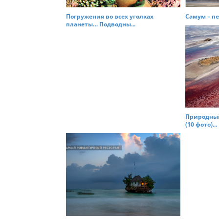
Погружения во всех уголках
Самум – пес
планеты… Подводны...
Природный
(10 фото)...