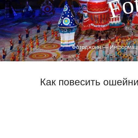
o
F
Фотоджоин — Информаци
Как повесить ошейни