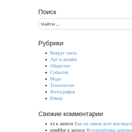
Поиск
S
e
a
r
Рубрики
c
h
Вокруг света
f
Арт и дизайн
o
Общество
r
События
:
Мода
Технологии
Фотография
Юмор
Свежие комментарии
xx
к записи
Как на самом деле выглядел
имяМое
к записи
Фотоподборка девушек