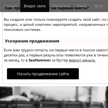
M
S
Главная
Вокруг света
Общество
Юмор
Мода
k
Как продвинуть сайт на первые места?
a
i
i
p
Вы создали или только планируете создать свой сайт, но 
n
t
процесс, а целый комплекс мероприятий, направленных 
m
o
поисковых системах.
e
c
o
n
Ускорение продвижения
n
u
t
Если вам трудно попасть на первые места в поиске само
десятки раз, а первые результаты появляются уже в течен
e
за месяц, то в
SeoHammer
за бустер
вернут деньги.
n
t
Начать продвижение сайта