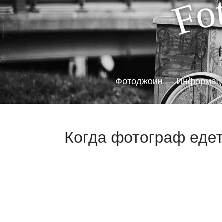
o
F
Фотоджоин — Информаци
Когда фотограф едет 