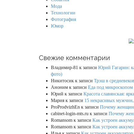
:
Мода
Технологии
Фотография
Юмор
Свежие комментарии
Владимир-81
к записи
Юрий Гагарин: ка
фото)
Никитосик
к записи
Трэш в средневеков
Аноним
к записи
Еда под микроскопом 
Юрий
к записи
Красота славянская: яр
Мария
к записи
15 некрасивых мужчин,
ProProdvizhEn
к записи
Почему женщины 
cabinet-login-mts.ru
к записи
Почему женщ
Romansom
к записи
Как устроен аккумул
Romansom
к записи
Как устроен аккумул
Илья
к записи
Как устроен аккумулятор 