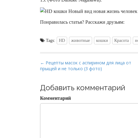
Понравилась статья? Расскажи друзьям:
Tags:
HD
животные
кошки
Красота
н
P
← Рецепты масок с аспирином для лица от
прыщей и не только (3 фото)
o
s
t
Добавить комментарий
n
Комментарий
a
v
i
g
a