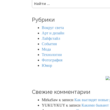
S
e
a
r
Рубрики
c
h
Вокруг света
f
Арт и дизайн
o
Лайфстайл
r
События
:
Мода
Технологии
Фотография
Юмор
Свежие комментарии
MirkaSaw
к записи
Как выглядят новые 
YUKUYKUY
к записи
Какими бывают к