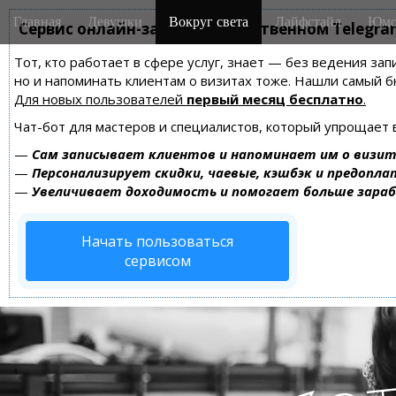
M
S
Главная
Девушки
Вокруг света
Лайфстайл
Юмо
k
Сервис онлайн-записи на собственном Telegra
a
i
i
Тот, кто работает в сфере услуг, знает — без ведения зап
p
n
но и напоминать клиентам о визитах тоже. Нашли самый
t
m
Для новых пользователей
первый месяц бесплатно
.
o
e
c
Чат-бот для мастеров и специалистов, который упрощает 
n
o
—
Сам записывает клиентов и напоминает им о визит
n
u
—
Персонализирует скидки, чаевые, кэшбэк и предопла
t
—
Увеличивает доходимость и помогает больше зара
e
n
Начать пользоваться
t
сервисом