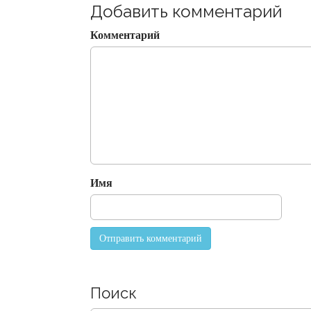
t
Добавить комментарий
n
Комментарий
a
v
i
g
a
t
i
o
Имя
n
Поиск