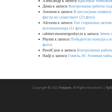
Александр
к записи
Красивые темнокож
Дима
к записи
Контрольные работы под 
Аноним
к записи
В инстаграме появилс
фигур не существует (23 фото)
Alexsom
к записи
Топ старинных автом
коллекционера (11 фото)
cabinet-mosenergosbyt.ru
к записи
Зачем 
Phymn
к записи
Победители конкурса по
фото)
PavelCarse
к записи
Контрольные работы
Hadji
к записи
Гомель-30: Атомная тайн
Copyright © 2022
FotoJoin
. All Rights Reserved. |
Пуб