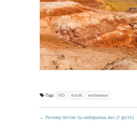
Tags:
HD
Алтай
необычное
P
← Почему летом ты набираешь вес (1 фото)
o
s