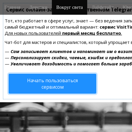
M
S
Главная
Девушки
Вокруг света
Лайфстайл
Юмо
k
Сервис онлайн-записи на собственном Telegra
a
i
i
Тот, кто работает в сфере услуг, знает — без ведения за
p
n
самый бюджетный и оптимальный вариант:
сервис VisitTi
t
m
Для новых пользователей
первый месяц бесплатно
.
o
e
c
Чат-бот для мастеров и специалистов, который упрощает 
n
o
—
Сам записывает клиентов и напоминает им о визит
n
u
—
Персонализирует скидки, чаевые, кэшбэк и предопла
t
—
Увеличивает доходимость и помогает больше зара
e
n
Начать пользоваться
t
сервисом