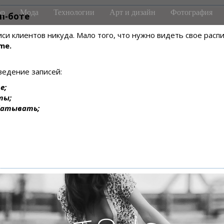
р
Мода
Технологии
Арт и дизайн
Фотография
m-боте
писи клиентов никуда. Мало того, что нужно видеть свое рас
me.
ведение записей:
е;
ты;
батывать;