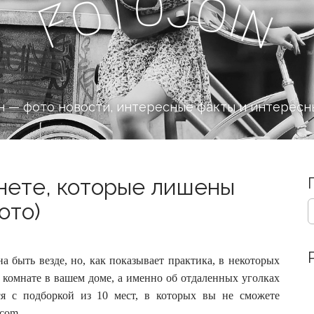
o
J
t
o
o
i
n
F
 — фото новости, интересные факты и интересн
анете, которые лишены
S
ото)
e
a
r
c
а быть везде, но, как показывает практика, в некоторых
h
о комнате в вашем доме, а именно об отдаленных уголках
f
ся с подборкой из 10 мест, в которых вы не сможете
o
.com