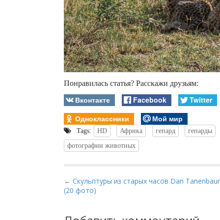
Понравилась статья? Расскажи друзьям:
Вконтакте
Facebook
Twitter
Одноклассники
Мой мир
Tags:
HD
Африка
гепард
гепарды
фотографии животных
P
← Скульптуры из старых часов Dan Tanenba
(20 фото)
o
s