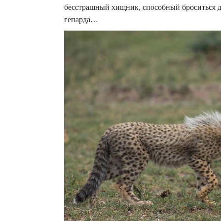
бесстрашный хищник, способный броситься да
гепарда…