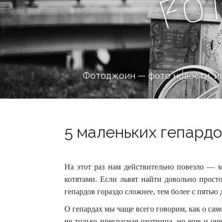
o
F
Фотоджоин — фото новости, и
5 маленьких гепардо
На этот раз нам действительно повезло — 
котятами. Если львят найти довольно прост
гепардов гораздо сложнее, тем более с пятью
О гепардах мы чаще всего говорим, как о с
не только прекрасная охотница, но еще и оч