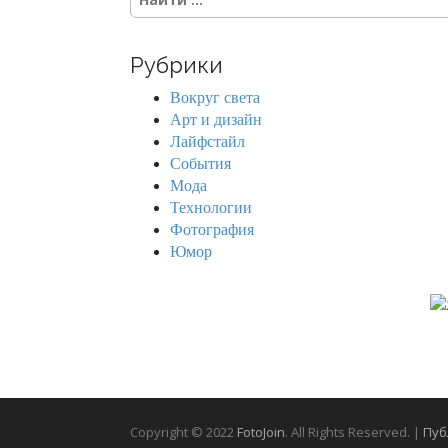
e
a
r
Рубрики
c
h
Вокруг света
f
Арт и дизайн
o
Лайфстайл
r
События
:
Мода
Технологии
Фотография
Юмор
Copyright © 2022
FotoJoin
. All Rights Reserved. |
Пуб