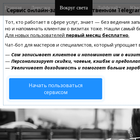
M
S
Главная
Девушки
Вокруг света
Лайфстайл
Юмо
k
Сервис онлайн-записи на собственном Telegra
a
i
i
Тот, кто работает в сфере услуг, знает — без ведения зап
p
n
но и напоминать клиентам о визитах тоже. Нашли самый
t
m
Для новых пользователей
первый месяц бесплатно
.
o
e
c
Чат-бот для мастеров и специалистов, который упрощает 
n
o
—
Сам записывает клиентов и напоминает им о визит
n
u
—
Персонализирует скидки, чаевые, кэшбэк и предопла
t
—
Увеличивает доходимость и помогает больше зара
e
n
Начать пользоваться
t
сервисом