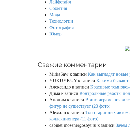
Лайфстайл
r
События
:
Мода
Технологии
Фотография
Юмор
Свежие комментарии
MirkaSaw
к записи
Как выглядят новые 
YUKUYKUY
к записи
Какими бывают к
Александр
к записи
Красивые темнокож
Дима
к записи
Контрольные работы под 
Аноним
к записи
В инстаграме появилс
фигур не существует (23 фото)
Alexsom
к записи
Топ старинных автом
коллекционера (11 фото)
cabinet-mosenergosbyt.ru
к записи
Зачем 