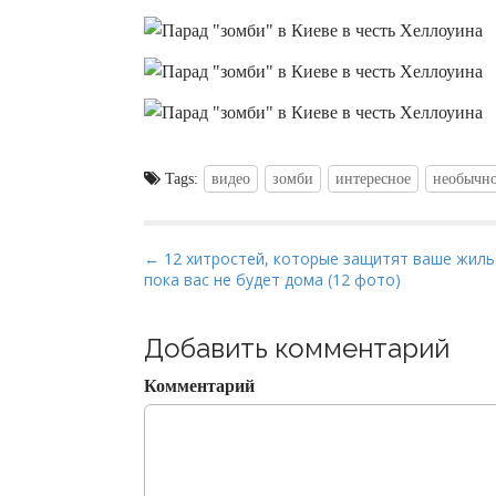
Tags:
видео
зомби
интересное
необычн
P
← 12 хитростей, которые защитят ваше жиль
пока вас не будет дома (12 фото)
o
s
t
Добавить комментарий
n
Комментарий
a
v
i
g