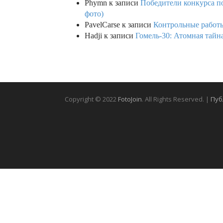
Phymn
к записи
Победители конкурса по
фото)
PavelCarse
к записи
Контрольные работы
Hadji
к записи
Гомель-30: Атомная тайн
Copyright © 2022
FotoJoin
. All Rights Reserved. |
Пуб