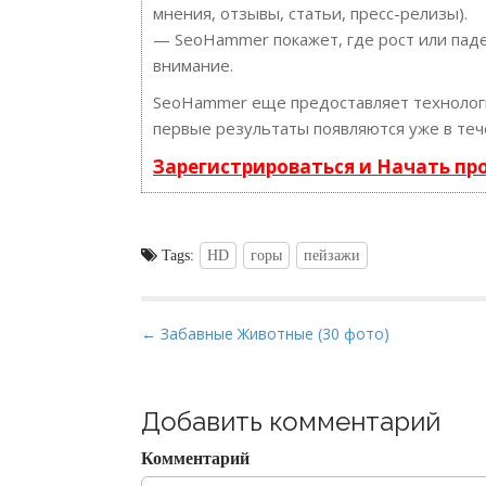
мнения, отзывы, статьи, пресс-релизы).
— SeoHammer покажет, где рост или паде
внимание.
SeoHammer еще предоставляет техноло
первые результаты появляются уже в теч
Зарегистрироваться и Начать п
Tags:
HD
горы
пейзажи
P
← Забавные Животные (30 фото)
o
s
t
Добавить комментарий
n
Комментарий
a