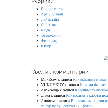
Рубрики
c
h
Вокруг света
f
Арт и дизайн
o
Лайфстайл
r
События
:
Мода
Технологии
Фотография
Юмор
Свежие комментарии
MirkaSaw
к записи
Как выглядят новые 
YUKUYKUY
к записи
Какими бывают к
Александр
к записи
Красивые темнокож
Дима
к записи
Контрольные работы под 
Аноним
к записи
В инстаграме появилс
фигур не существует (23 фото)