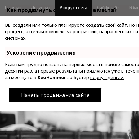
M
S
Главная
Девушки
Вокруг света
Лайфстайл
Юмо
k
Как продвинуть сайт на первые места?
a
i
i
p
Вы создали или только планируете создать свой сайт, но 
n
t
процесс, а целый комплекс мероприятий, направленных н
m
o
системах.
e
c
n
o
Ускорение продвижения
n
u
t
Если вам трудно попасть на первые места в поиске самос
десятки раз, а первые результаты появляются уже в течен
e
за месяц, то в
SeoHammer
за бустер
вернут деньги.
n
t
Начать продвижение сайта