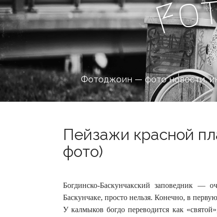
o
F
Фотоджоин — фото новости, и
Пейзажи красной пла
фото)
Богдинско-Баскунчакский заповедник — оче
Баскунчаке, просто нельзя. Конечно, в перву
У калмыков богдо переводится как «святой»