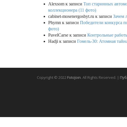
Alexsom
к записи
Топ старинных автом
коллекционера (11 фото)
cabinet-mosenergosbyt.ru
к записи
Зачем 
Phymn
к записи
Победители конкурса по
фото)
PavelCarse
к записи
Контрольные работы
Hadji
к записи
Гомель-30: Атомная тайн
Copyright © 2022
FotoJoin
. All Rights Reserved. |
Пуб