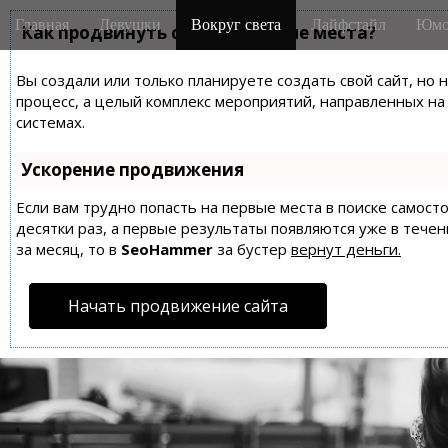
M
S
Главная
Девушки
Вокруг света
Лайфстайл
Юмо
k
Как продвинуть сайт на первые места?
a
i
i
p
Вы создали или только планируете создать свой сайт, но 
n
t
процесс, а целый комплекс мероприятий, направленных н
m
o
системах.
e
c
n
o
Ускорение продвижения
n
u
t
Если вам трудно попасть на первые места в поиске самос
десятки раз, а первые результаты появляются уже в течен
e
за месяц, то в
SeoHammer
за бустер
вернут деньги.
n
t
Начать продвижение сайта