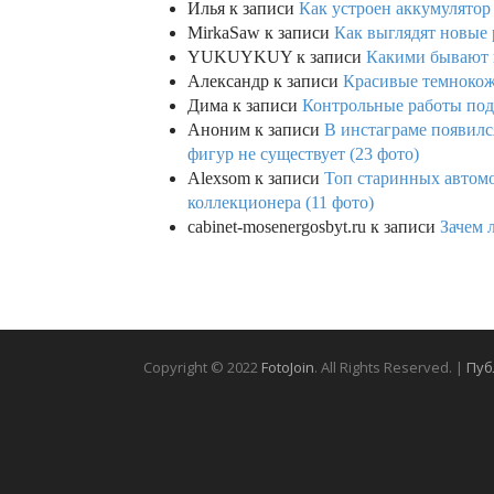
Илья
к записи
Как устроен аккумулятор 
MirkaSaw
к записи
Как выглядят новые 
YUKUYKUY
к записи
Какими бывают к
Александр
к записи
Красивые темнокож
Дима
к записи
Контрольные работы под 
Аноним
к записи
В инстаграме появилс
фигур не существует (23 фото)
Alexsom
к записи
Топ старинных автом
коллекционера (11 фото)
cabinet-mosenergosbyt.ru
к записи
Зачем 
Copyright © 2022
FotoJoin
. All Rights Reserved. |
Пуб