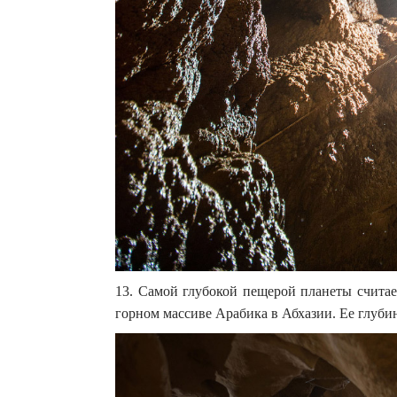
13. Самой глубокой пещерой планеты считае
горном массиве Арабика в Абхазии. Ее глуби