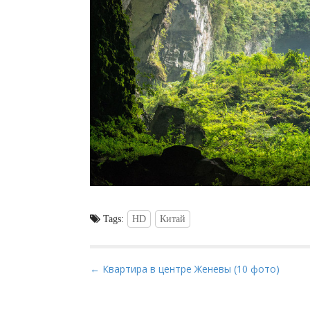
Tags:
HD
Китай
P
← Квартира в центре Женевы (10 фото)
o
s