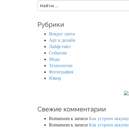
S
e
a
r
Рубрики
c
h
Вокруг света
f
Арт и дизайн
o
Лайфстайл
r
События
:
Мода
Технологии
Фотография
Юмор
Свежие комментарии
Romansom
к записи
Как устроен аккумул
Romansom
к записи
Как устроен аккумул