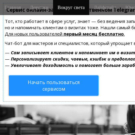
M
S
Главная
Девушки
Вокруг света
Лайфстайл
Юмо
k
Сервис онлайн-записи на собственном Telegra
a
i
i
Тот, кто работает в сфере услуг, знает — без ведения зап
p
n
но и напоминать клиентам о визитах тоже. Нашли самый
t
m
Для новых пользователей
первый месяц бесплатно
.
o
e
c
Чат-бот для мастеров и специалистов, который упрощает 
n
o
—
Сам записывает клиентов и напоминает им о визит
n
u
—
Персонализирует скидки, чаевые, кэшбэк и предопла
t
—
Увеличивает доходимость и помогает больше зара
e
n
Начать пользоваться
t
сервисом