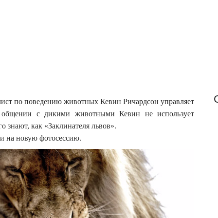
f
o
r
:
лист по поведению животных Кевин Ричардсон управляет
В общении с дикими животными Кевин не использует
го знают, как «Заклинателя львов».
и на новую фотосессию.