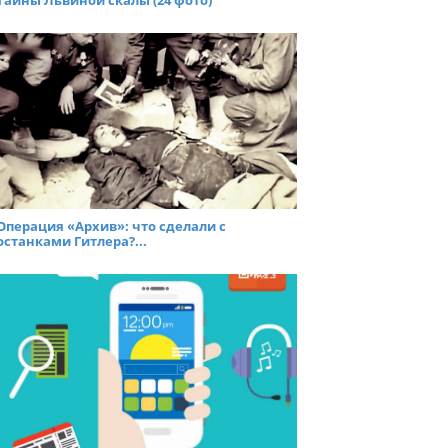
Тайны Львиной скалы (24 фото)
Операция «Архив»: что сделали с
останками Гитлера?...