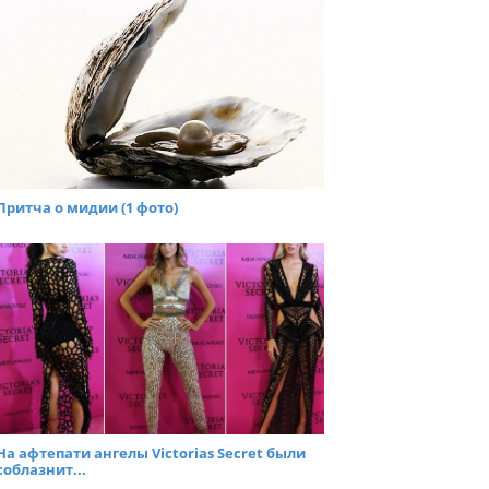
Притча о мидии (1 фото)
На афтепати ангелы Victorias Secret были
соблазнит...