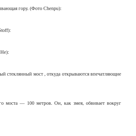
ывающая гору. (Фото Chenpu):
toff):
He):
сный стеклянный мост , откуда открываются впечатляющие
го моста — 100 метров. Он, как змея, обвивает вокруг