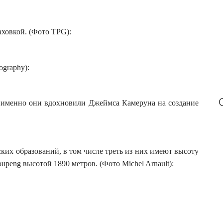
:
аховкой. (Фото TPG):
ography):
т, именно они вдохновили Джеймса Камеруна на создание
ских образований, в том числе треть из них имеют высоту
upeng высотой 1890 метров. (Фото Michel Arnault):