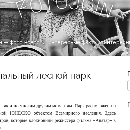
o
J
t
o
o
i
n
F
 — фото новости, интересные факты и интересн
нальный лесной парк
S
e
a
r
c
, так и по многим другим моментам. Парк расположен на
h
анной ЮНЕСКО объектом Всемирного наследия.
Здесь
f
етров, которые вдохновили режиссера фильма «Аватар» в
o
е.
r