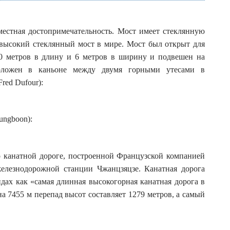
естная достопримечательность. Мост имеет стеклянную
высокий стеклянный мост в мире. Мост был открыт для
30 метров в длину и 6 метров в ширину и подвешен на
оложен в каньоне между двумя горными утесами в
red Dufour):
ungboon):
о канатной дороге, построенной Французской компанией
елезнодорожной станции Чжанцзяцзе. Канатная дорога
дах как «самая длинная высокогорная канатная дорога в
на 7455 м перепад высот составляет 1279 метров, а самый