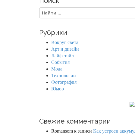
Поиск
S
e
a
r
Рубрики
c
h
Вокруг света
f
Арт и дизайн
o
Лайфстайл
r
События
:
Мода
Технологии
Фотография
Юмор
Свежие комментарии
Romansom
к записи
Как устроен аккумул