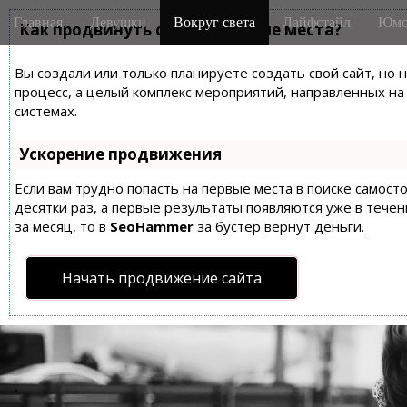
M
S
Главная
Девушки
Вокруг света
Лайфстайл
Юмо
k
Как продвинуть сайт на первые места?
a
i
i
p
Вы создали или только планируете создать свой сайт, но 
n
t
процесс, а целый комплекс мероприятий, направленных н
m
o
системах.
e
c
n
o
Ускорение продвижения
n
u
t
Если вам трудно попасть на первые места в поиске самос
десятки раз, а первые результаты появляются уже в течен
e
за месяц, то в
SeoHammer
за бустер
вернут деньги.
n
t
Начать продвижение сайта