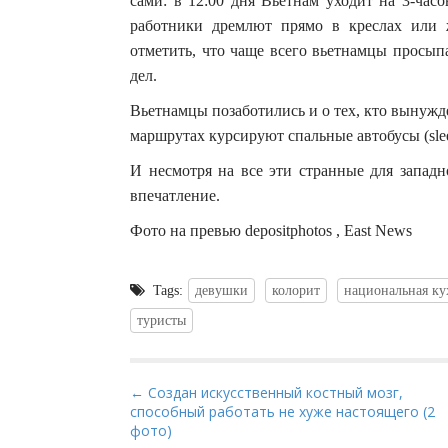
сами: в 12:00 дня Вьетнам уходит на 3-час
работники дремлют прямо в креслах или 
отметить, что чаще всего вьетнамцы просып
дел.
Вьетнамцы позаботились и о тех, кто вынужде
маршрутах курсируют спальные автобусы (sle
И несмотря на все эти странные для западн
впечатление.
Фото на превью depositphotos , East News
Tags:
девушки
колорит
национальная ку
туристы
P
← Создан искусственный костный мозг,
способный работать не хуже настоящего (2
o
фото)
s