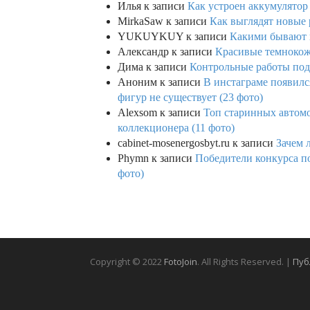
Илья
к записи
Как устроен аккумулятор 
MirkaSaw
к записи
Как выглядят новые 
YUKUYKUY
к записи
Какими бывают к
Александр
к записи
Красивые темнокож
Дима
к записи
Контрольные работы под 
Аноним
к записи
В инстаграме появилс
фигур не существует (23 фото)
Alexsom
к записи
Топ старинных автом
коллекционера (11 фото)
cabinet-mosenergosbyt.ru
к записи
Зачем 
Phymn
к записи
Победители конкурса по
фото)
Copyright © 2022
FotoJoin
. All Rights Reserved. |
Пуб