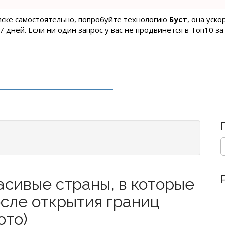
оиске самостоятельно, попробуйте технологию
Буст
, она уск
 дней. Если ни один запрос у вас не продвинется в Топ10 за
S
e
a
r
сивые страны, в которые
c
h
сле открытия границ
f
o
ото)
r