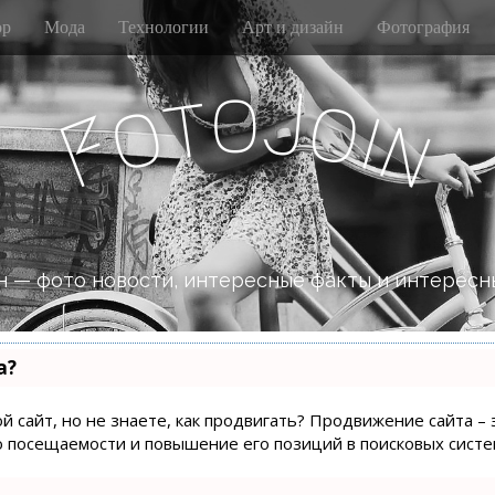
р
Мода
Технологии
Арт и дизайн
Фотография
o
J
t
o
o
i
n
F
 — фото новости, интересные факты и интересн
а?
й сайт, но не знаете, как продвигать? Продвижение сайта – 
о посещаемости и повышение его позиций в поисковых систе