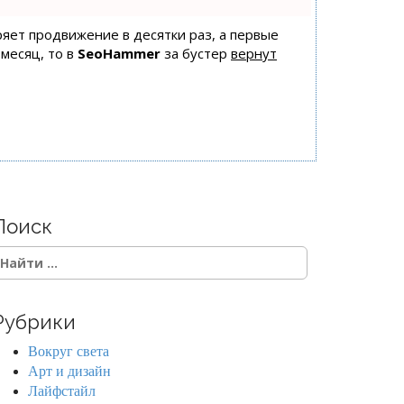
оряет продвижение в десятки раз, а первые
 месяц, то в
SeoHammer
за бустер
вернут
Поиск
Рубрики
Вокруг света
Арт и дизайн
Лайфстайл