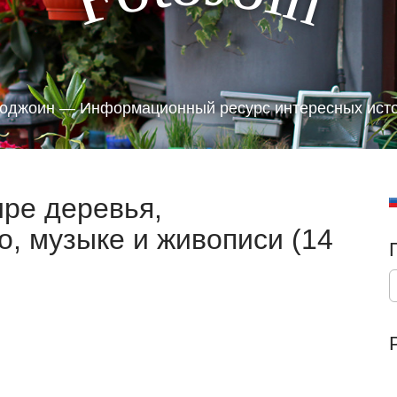
оджоин — Информационный ресурс интересных ист
ре деревья,
о, музыке и живописи (14
S
e
a
r
c
h
f