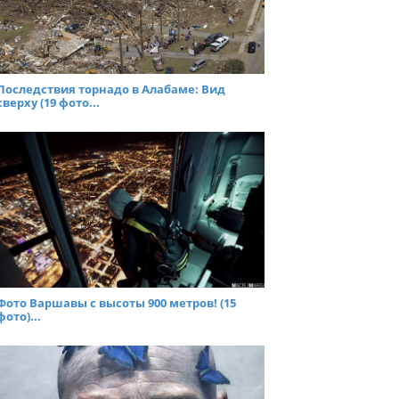
Последствия торнадо в Алабаме: Вид
сверху (19 фото...
Фото Варшавы с высоты 900 метров! (15
фото)...