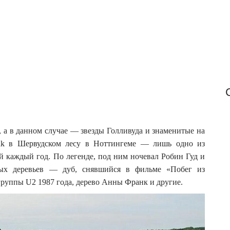
o
r
:
 а в данном случае — звезды Голливуда и знаменитые на
Oak в Шервудском лесу в Ноттингеме — лишь одно из
й каждый год.
По легенде, под ним ночевал Робин Гуд и
ных деревьев — дуб, снявшийся в фильме «Побег из
руппы U2 1987 года, дерево Анны Франк и другие.