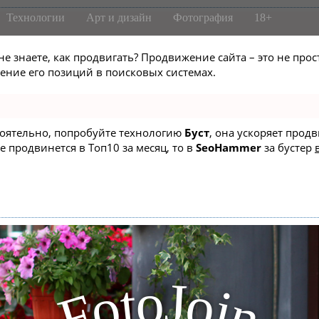
Технологии
Арт и дизайн
Фотография
18+
не знаете, как продвигать? Продвижение сайта – это не про
ние его позиций в поисковых системах.
стоятельно, попробуйте технологию
Буст
, она ускоряет прод
е продвинется в Топ10 за месяц, то в
SeoHammer
за бустер
J
o
t
o
o
i
F
n