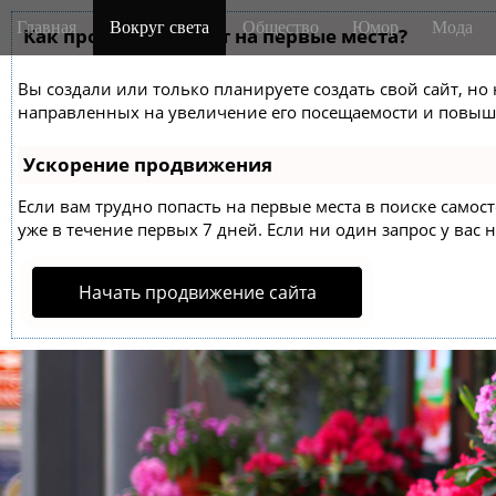
M
S
Главная
Вокруг света
Общество
Юмор
Мода
k
Как продвинуть сайт на первые места?
a
i
i
p
Вы создали или только планируете создать свой сайт, но 
n
t
направленных на увеличение его посещаемости и повыше
m
o
e
c
Ускорение продвижения
o
n
n
Если вам трудно попасть на первые места в поиске само
u
t
уже в течение первых 7 дней. Если ни один запрос у вас н
e
n
Начать продвижение сайта
t