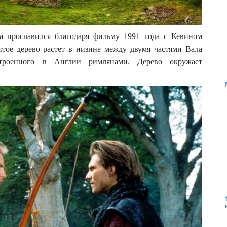
а прославился благодаря фильму 1991 года с Кевином
тое дерево растет в низине между двумя частями Вала
строенного в Англии римлянами. Дерево окружает