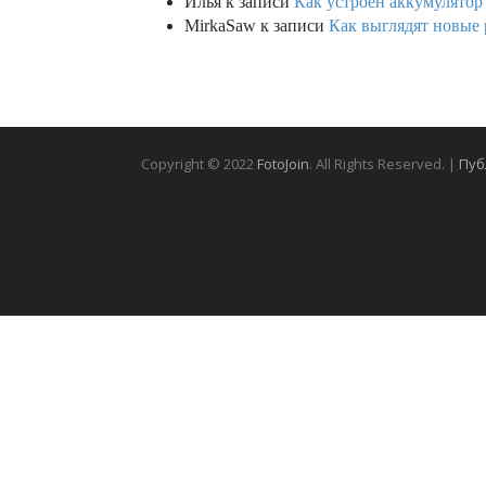
Илья
к записи
Как устроен аккумулятор 
MirkaSaw
к записи
Как выглядят новые 
Copyright © 2022
FotoJoin
. All Rights Reserved. |
Пуб