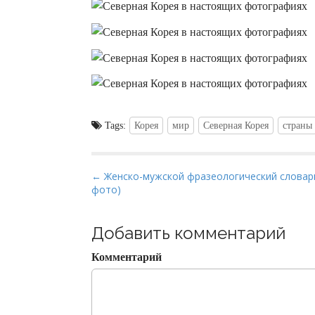
Tags:
Корея
мир
Северная Корея
страны
P
← Женско-мужской фразеологический словарь
фото)
o
s
t
Добавить комментарий
n
Комментарий
a
v
i