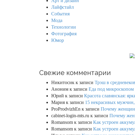
Арт и дизайн
o
Лайфстайл
r
События
:
Мода
Технологии
Фотография
Юмор
Свежие комментарии
Никитосик
к записи
Трэш в средневеков
Аноним
к записи
Еда под микроскопом 
Юрий
к записи
Красота славянская: яр
Мария
к записи
15 некрасивых мужчин,
ProProdvizhEn
к записи
Почему женщины 
cabinet-login-mts.ru
к записи
Почему женщ
Romansom
к записи
Как устроен аккумул
Romansom
к записи
Как устроен аккумул