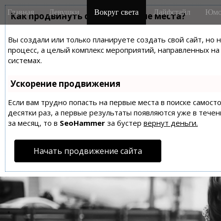
M
S
Главная
Девушки
Вокруг света
Лайфстайл
Юмо
k
Как продвинуть сайт на первые места?
a
i
i
p
Вы создали или только планируете создать свой сайт, но 
n
t
процесс, а целый комплекс мероприятий, направленных н
m
o
системах.
e
c
n
o
Ускорение продвижения
n
u
t
Если вам трудно попасть на первые места в поиске самос
десятки раз, а первые результаты появляются уже в течен
e
за месяц, то в
SeoHammer
за бустер
вернут деньги.
n
t
Начать продвижение сайта