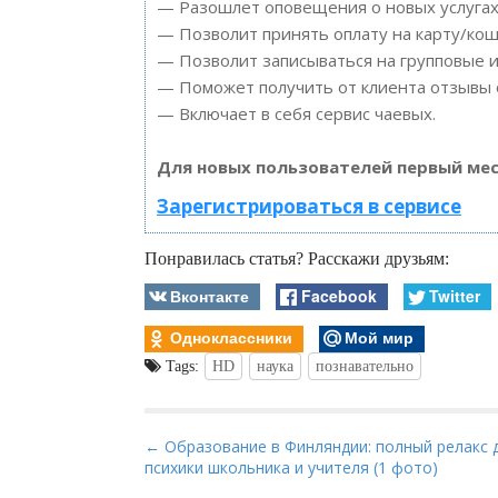
— Разошлет оповещения о новых услугах 
— Позволит принять оплату на карту/кош
— Позволит записываться на групповые 
— Поможет получить от клиента отзывы о
— Включает в себя сервис чаевых.
Для новых пользователей первый мес
Зарегистрироваться в сервисе
Понравилась статья? Расскажи друзьям:
Вконтакте
Facebook
Twitter
Одноклассники
Мой мир
Tags:
HD
наука
познавательно
P
← Образование в Финляндии: полный релакс 
психики школьника и учителя (1 фото)
o