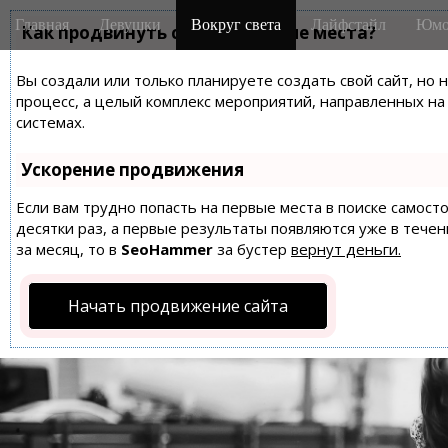
M
S
Главная
Девушки
Вокруг света
Лайфстайл
Юмо
k
Как продвинуть сайт на первые места?
a
i
i
p
Вы создали или только планируете создать свой сайт, но 
n
t
процесс, а целый комплекс мероприятий, направленных н
m
o
системах.
e
c
n
o
Ускорение продвижения
n
u
t
Если вам трудно попасть на первые места в поиске самос
десятки раз, а первые результаты появляются уже в течен
e
за месяц, то в
SeoHammer
за бустер
вернут деньги.
n
t
Начать продвижение сайта