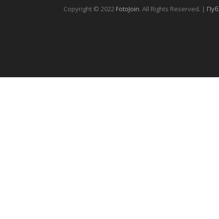
Copyright © 2022
FotoJoin
. All Rights Reserved. |
Пуб