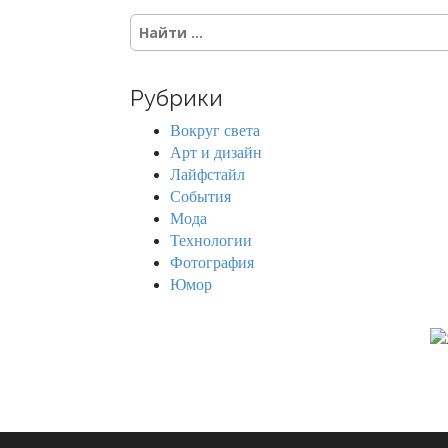
S
e
a
r
Рубрики
c
h
Вокруг света
f
Арт и дизайн
o
Лайфстайл
r
События
:
Мода
Технологии
Фотография
Юмор