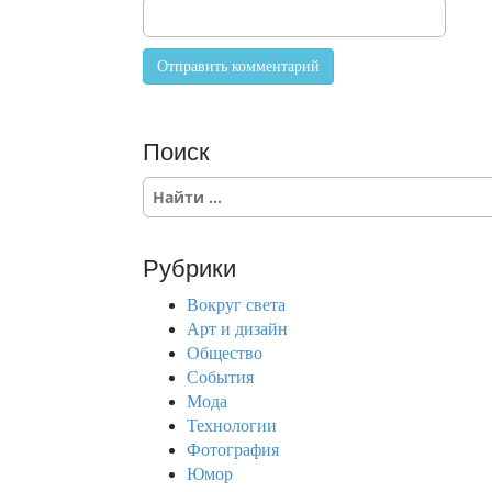
Поиск
S
e
a
r
Рубрики
c
h
Вокруг света
f
Арт и дизайн
o
Общество
r
События
:
Мода
Технологии
Фотография
Юмор