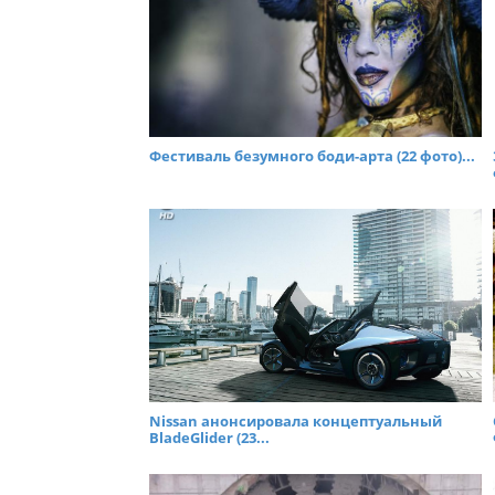
Фестиваль безумного боди-арта (22 фото)...
Nissan анонсировала концептуальный
BladeGlider (23...