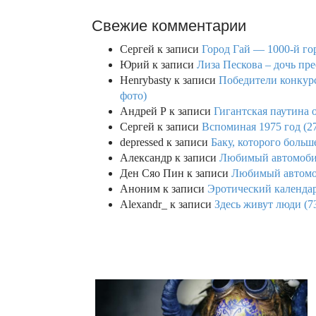
Свежие комментарии
Сергей
к записи
Город Гай — 1000-й го
Юрий
к записи
Лиза Пескова – дочь пре
Henrybasty
к записи
Победители конкурса
фото)
Андрей Р
к записи
Гигантская паутина о
Сергей
к записи
Вспоминая 1975 год (2
depressed
к записи
Баку, которого больше
Александр
к записи
Любимый автомобил
Ден Сяо Пин
к записи
Любимый автомоб
Аноним
к записи
Эротический календар
Alexandr_
к записи
Здесь живут люди (7