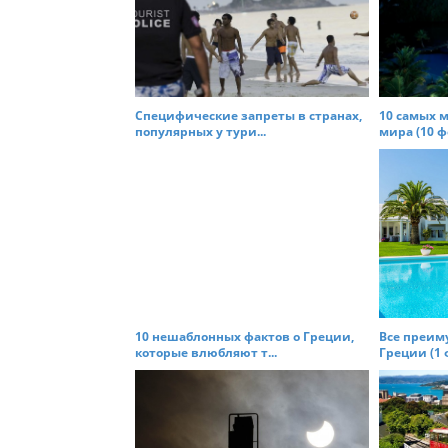
v
i
g
a
t
Специфические запреты в странах,
10 самых 
популярных у тури...
мира (10 фо
i
o
n
10 нешаблонных фактов о Греции,
Все преим
которые влюбляют т...
Греции (1 ф