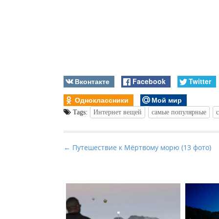
Вконтакте
Facebook
Twitter
Одноклассники
Мой мир
Tags:
Интернет вещей
самые популярные
P
← Путешествие к Мёртвому морю (13 фото)
o
s
t
n
a